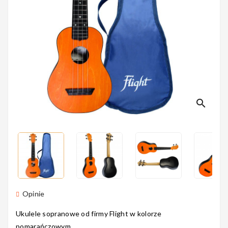
Perkusyjne
Instrumenty
Dęte
search
Instrumenty
Smyczkowe
Instrumenty
Opinie
Dla Dzieci
Ukulele sopranowe od firmy Flight w kolorze
pomarańczowym.