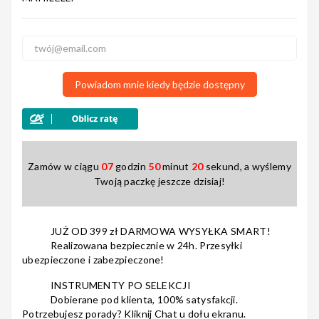
Nagłośnienie
Powiadom mnie kiedy będzie dostępny
Akcesoria
Zamów w ciągu
07
godzin
50
minut
20
sekund, a wyślemy
Twoją paczkę jeszcze dzisiaj!
Kursy/Szkolenia
JUŻ OD 399 zł DARMOWA WYSYŁKA SMART!
Realizowana bezpiecznie w 24h. Przesyłki
ubezpieczone i zabezpieczone!
Prezenty
INSTRUMENTY PO SELEKCJI
Dobierane pod klienta, 100% satysfakcji.
Rainbow
Potrzebujesz porady? Kliknij Chat u dołu ekranu.