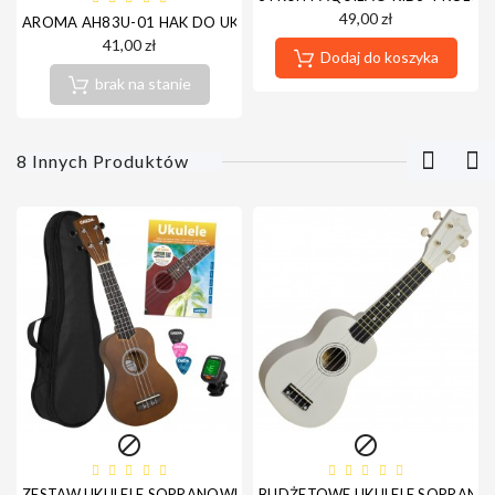
49,00 zł
AROMA AH83U-01 HAK DO UKULELE
41,00 zł
Dodaj do koszyka
brak na stanie
8 Innych Produktów


ZESTAW UKULELE SOPRANOWE LIPOWE - CASCHA HH3956
BUDŻETOWE UKULELE SOPRANOWE