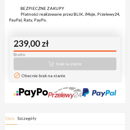
Notes
BEZPIECZNE ZAKUPY
Płatności realizowane przez BLIK, iMoje, Przelewy24,
PayPal, Raty, PayPo.
MAHILELE
239,00 zł
Brutto
brak na stanie
Ortega

Obecnie brak na stanie
Usługi
Opis
Szczegóły