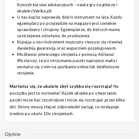
licznych kursów edukacyjnych - nauka gry na gitarze i
ukulele (Vabika.pl)
U nas kupisz naprawdę dobry instrument na lata. Każdy
egzemplarz po przyjeździe na magazyn jest rzetelnie
sprawdzany i strojony. Egzemplarze, do których mamy
zastrzeżenia odsyłamy do producenta.
Kupując u nas instrument muzyczny cieszysz się również
dwuletnią gwarancją oraz wsparciem pozakupowym.
Możliwość pierwszego strojenia z pomocą Adriana!
Wystarczy, że po otrzymaniu paczki napiszesz maila i
umówisz się z nim na spotkanie online lub telefoniczne
strojenie.
Martwisz się, że ukulele zbyt szybko się rozstraja?
Na
początku jest to normalne! Każde ukulele po otworzeniu
paczki może być rozstrojone i może się rozstrajać przez kilka
dni. Struny muszą złapać odpowiedni naciąg, co następuje
średnio po około 10x strojeniach.
Opinie