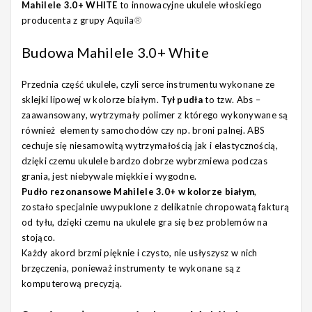
Mahilele 3.0+ WHITE
to innowacyjne ukulele włoskiego
producenta z grupy Aquila
®
Budowa Mahilele 3.0+ White
Przednia część ukulele, czyli serce instrumentu wykonane ze
sklejki lipowej w kolorze białym.
Tył pudła
to tzw. Abs –
zaawansowany, wytrzymały polimer z którego wykonywane są
również elementy samochodów czy np. broni palnej. ABS
cechuje się niesamowitą wytrzymałością jak i elastycznością,
dzięki czemu ukulele bardzo dobrze wybrzmiewa podczas
grania, jest niebywale miękkie i wygodne.
Pudło rezonansowe Mahilele 3.0+ w kolorze białym
,
zostało specjalnie uwypuklone z delikatnie chropowatą fakturą
od tyłu, dzięki czemu na ukulele gra się bez problemów na
stojąco.
Każdy akord brzmi pięknie i czysto, nie usłyszysz w nich
brzęczenia, ponieważ instrumenty te wykonane są z
komputerową precyzją.