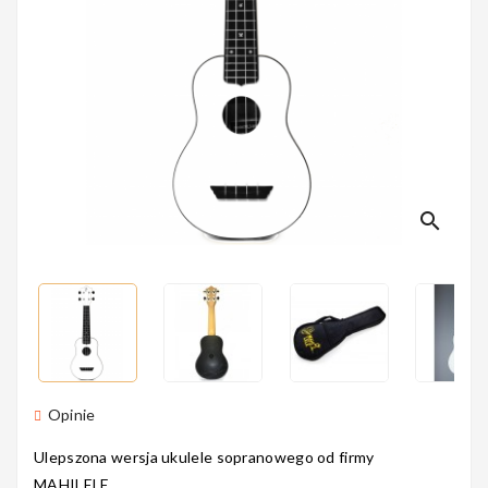
Perkusyjne
Instrumenty
Dęte
search
Instrumenty
Smyczkowe
Instrumenty
Opinie
Dla Dzieci
Ulepszona wersja ukulele sopranowego od firmy
MAHILELE.