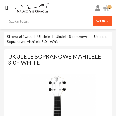
KATEGORIA
0
SZUKAJ
Ukulele
Strona główna
Ukulele
Ukulele Sopranowe
Ukulele
Sopranowe Mahilele 3.0+ White
UKULELE SOPRANOWE MAHILELE
Gitary
3.0+ WHITE
Instrumenty
Klawiszowe
Instrumenty