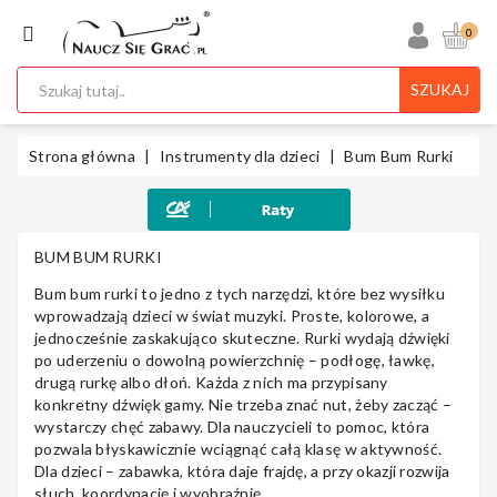
KATEGORIA
0
SZUKAJ
Ukulele
Strona główna
Instrumenty dla dzieci
Bum Bum Rurki
Gitary
BUM BUM RURKI
Bum bum rurki to jedno z tych narzędzi, które bez wysiłku
wprowadzają dzieci w świat muzyki. Proste, kolorowe, a
jednocześnie zaskakująco skuteczne. Rurki wydają dźwięki
Instrumenty
po uderzeniu o dowolną powierzchnię – podłogę, ławkę,
Klawiszowe
drugą rurkę albo dłoń. Każda z nich ma przypisany
konkretny dźwięk gamy. Nie trzeba znać nut, żeby zacząć –
wystarczy chęć zabawy. Dla nauczycieli to pomoc, która
pozwala błyskawicznie wciągnąć całą klasę w aktywność.
Dla dzieci – zabawka, która daje frajdę, a przy okazji rozwija
słuch, koordynację i wyobraźnię.
Instrumenty