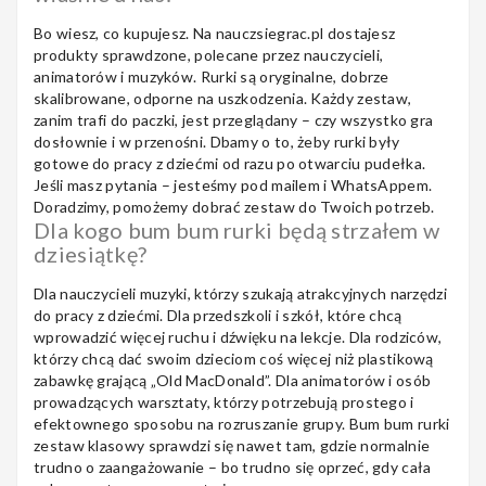
Bo wiesz, co kupujesz. Na nauczsiegrac.pl dostajesz
produkty sprawdzone, polecane przez nauczycieli,
animatorów i muzyków. Rurki są oryginalne, dobrze
skalibrowane, odporne na uszkodzenia. Każdy zestaw,
zanim trafi do paczki, jest przeglądany – czy wszystko gra
dosłownie i w przenośni. Dbamy o to, żeby rurki były
gotowe do pracy z dziećmi od razu po otwarciu pudełka.
Jeśli masz pytania – jesteśmy pod mailem i WhatsAppem.
Doradzimy, pomożemy dobrać zestaw do Twoich potrzeb.
Dla kogo bum bum rurki będą strzałem w
dziesiątkę?
Dla nauczycieli muzyki, którzy szukają atrakcyjnych narzędzi
do pracy z dziećmi. Dla przedszkoli i szkół, które chcą
wprowadzić więcej ruchu i dźwięku na lekcje. Dla rodziców,
którzy chcą dać swoim dzieciom coś więcej niż plastikową
zabawkę grającą „Old MacDonald”. Dla animatorów i osób
prowadzących warsztaty, którzy potrzebują prostego i
efektownego sposobu na rozruszanie grupy. Bum bum rurki
zestaw klasowy sprawdzi się nawet tam, gdzie normalnie
trudno o zaangażowanie – bo trudno się oprzeć, gdy cała