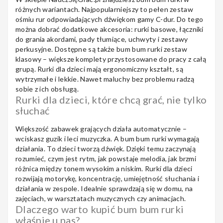
Notes
różnych wariantach. Najpopularniejszy to pełen zestaw
ośmiu rur odpowiadających dźwiękom gamy C-dur. Do tego
można dobrać dodatkowe akcesoria: rurki basowe, łączniki
do grania akordami, pady tłumiące, uchwyty i zestawy
perkusyjne. Dostępne są także bum bum rurki zestaw
MAHILELE
klasowy – większe komplety przystosowane do pracy z całą
grupą. Rurki dla dzieci mają ergonomiczny kształt, są
wytrzymałe i lekkie. Nawet maluchy bez problemu radzą
sobie z ich obsługą.
Rurki dla dzieci, które chcą grać, nie tylko
słuchać
Ortega
Większość zabawek grających działa automatycznie –
wciskasz guzik i leci muzyczka. A bum bum rurki wymagają
działania. To dzieci tworzą dźwięk. Dzięki temu zaczynają
rozumieć, czym jest rytm, jak powstaje melodia, jak brzmi
Usługi
różnica między tonem wysokim a niskim. Rurki dla dzieci
rozwijają motorykę, koncentrację, umiejętność słuchania i
działania w zespole. Idealnie sprawdzają się w domu, na
zajęciach, w warsztatach muzycznych czy animacjach.
Dlaczego warto kupić bum bum rurki
właśnie u nas?