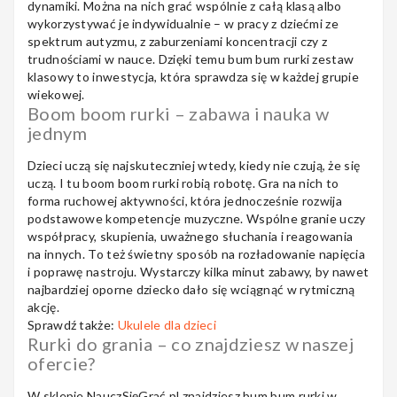
dynamiki. Można na nich grać wspólnie z całą klasą albo
wykorzystywać je indywidualnie – w pracy z dziećmi ze
spektrum autyzmu, z zaburzeniami koncentracji czy z
Nagłośnienie
trudnościami w nauce. Dzięki temu bum bum rurki zestaw
klasowy to inwestycja, która sprawdza się w każdej grupie
wiekowej.
Boom boom rurki – zabawa i nauka w
jednym
Akcesoria
Dzieci uczą się najskuteczniej wtedy, kiedy nie czują, że się
uczą. I tu boom boom rurki robią robotę. Gra na nich to
forma ruchowej aktywności, która jednocześnie rozwija
podstawowe kompetencje muzyczne. Wspólne granie uczy
Kursy/Szkolenia
współpracy, skupienia, uważnego słuchania i reagowania
na innych. To też świetny sposób na rozładowanie napięcia
i poprawę nastroju. Wystarczy kilka minut zabawy, by nawet
najbardziej oporne dziecko dało się wciągnąć w rytmiczną
akcję.
Prezenty
Sprawdź także:
Ukulele dla dzieci
Rurki do grania – co znajdziesz w naszej
ofercie?
Rainbow
W sklepie NauczSięGrać.pl znajdziesz bum bum rurki w