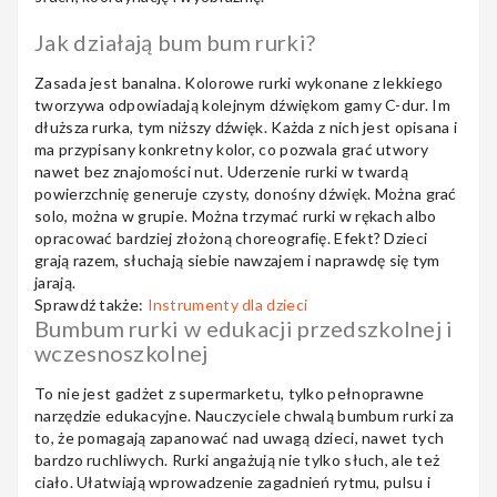
Perkusyjne
Jak działają bum bum rurki?
Zasada jest banalna. Kolorowe rurki wykonane z lekkiego
tworzywa odpowiadają kolejnym dźwiękom gamy C-dur. Im
dłuższa rurka, tym niższy dźwięk. Każda z nich jest opisana i
Instrumenty
ma przypisany konkretny kolor, co pozwala grać utwory
Dęte
nawet bez znajomości nut. Uderzenie rurki w twardą
powierzchnię generuje czysty, donośny dźwięk. Można grać
solo, można w grupie. Można trzymać rurki w rękach albo
opracować bardziej złożoną choreografię. Efekt? Dzieci
grają razem, słuchają siebie nawzajem i naprawdę się tym
Instrumenty
jarają.
Smyczkowe
Sprawdź także:
Instrumenty dla dzieci
Bumbum rurki w edukacji przedszkolnej i
wczesnoszkolnej
To nie jest gadżet z supermarketu, tylko pełnoprawne
Instrumenty
narzędzie edukacyjne. Nauczyciele chwalą bumbum rurki za
Dla Dzieci
to, że pomagają zapanować nad uwagą dzieci, nawet tych
bardzo ruchliwych. Rurki angażują nie tylko słuch, ale też
ciało. Ułatwiają wprowadzenie zagadnień rytmu, pulsu i