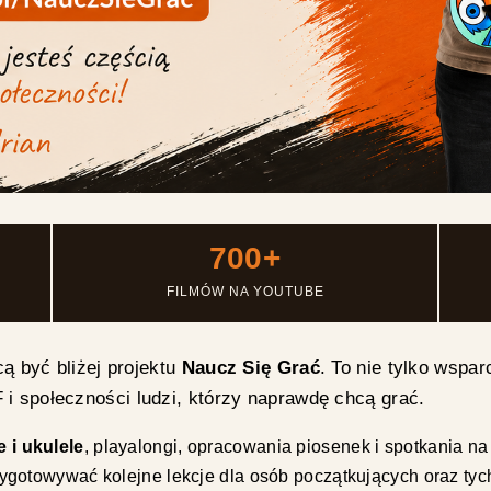
700+
FILMÓW NA YOUTUBE
cą być bliżej projektu
Naucz Się Grać
. To nie tylko wspar
i społeczności ludzi, którzy naprawdę chcą grać.
e i ukulele
, playalongi, opracowania piosenek i spotkania 
zygotowywać kolejne lekcje dla osób początkujących oraz tych,