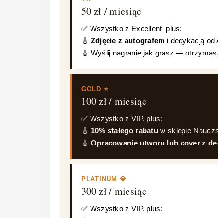
50 zł / miesiąc
✅ Wszystko z Excellent, plus:
🎸
Zdjęcie z autografem
i dedykacją od 
🎸 Wyślij nagranie jak grasz — otrzyma
GOLD ⭐
100 zł / miesiąc
✅ Wszystko z VIP, plus:
🎸
10% stałego rabatu
w sklepie Nauczs
🎸
Opracowanie utworu lub cover z de
PLATINUM 💎
300 zł / miesiąc
✅ Wszystko z VIP, plus: