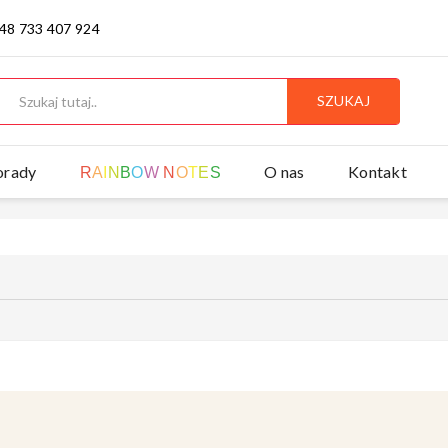
 48 733 407 924
SZUKAJ
orady
O nas
Kontakt
R
A
I
N
B
O
W
N
O
T
E
S