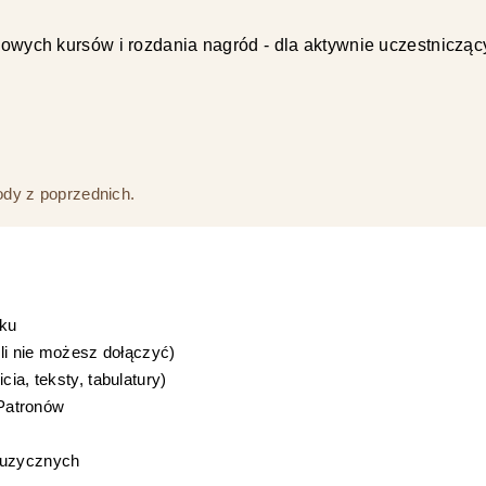
owych kursów i rozdania nagród - dla aktywnie uczestnicząc
dy z poprzednich.
oku
śli nie możesz dołączyć)
ia, teksty, tabulatury)
 Patronów
muzycznych