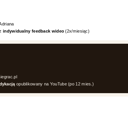
Adriana
sz
indywidualny feedback wideo
(2x/miesiąc)
iegrac.pl
dykacją
opublikowany na YouTube (po 12 mies.)