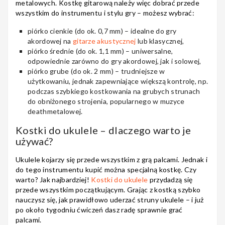
metalowych. Kostkę gitarową należy więc dobrać przede
wszystkim do instrumentu i stylu gry – możesz wybrać:
piórko cienkie
(do ok. 0,7 mm) – idealne do gry
akordowej na
gitarze akustycznej
lub klasycznej,
piórko średnie
(do ok. 1,1 mm) – uniwersalne,
odpowiednie zarówno do gry akordowej, jak i solowej,
piórko grube
(do ok. 2 mm) – trudniejsze w
użytkowaniu, jednak zapewniające większą kontrolę, np.
podczas szybkiego kostkowania na grubych strunach
do obniżonego strojenia, popularnego w muzyce
deathmetalowej.
Kostki do ukulele – dlaczego warto je
używać?
Ukulele kojarzy się przede wszystkim z grą palcami. Jednak i
do tego instrumentu kupić można specjalną kostkę. Czy
warto? Jak najbardziej!
Kostki do ukulele
przydadzą się
przede wszystkim początkującym. Grając z kostką szybko
nauczysz się, jak prawidłowo uderzać struny ukulele – i już
po około tygodniu ćwiczeń dasz radę sprawnie grać
palcami.