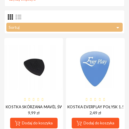
Perkusyjne

Sortuj
Instrumenty
Dęte
Instrumenty
Smyczkowe
KOSTKA SKÓRZANA MAVÈL ŚWIETNA NA START CIEPŁE BRZMIENIE
KOSTKA EVERPLAY POŁYSK 1.5
Instrumenty
9,99 zł
2,49 zł
Dla Dzieci
Dodaj do koszyka
Dodaj do koszyka