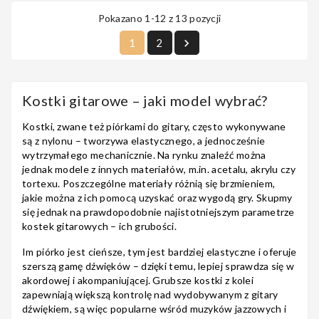
Pokazano 1-12 z 13 pozycji
1
2

Kostki gitarowe – jaki model wybrać?
Kostki, zwane też piórkami do gitary
, często wykonywane
są z nylonu – tworzywa elastycznego, a jednocześnie
wytrzymałego mechanicznie. Na rynku znaleźć można
jednak modele z innych materiałów, m.in. acetalu, akrylu czy
tortexu. Poszczególne materiały różnią się brzmieniem,
jakie można z ich pomocą uzyskać oraz wygodą gry. Skupmy
się jednak na prawdopodobnie najistotniejszym parametrze
kostek gitarowych – ich grubości.
Im piórko jest cieńsze, tym jest bardziej elastyczne i oferuje
szerszą gamę dźwięków – dzięki temu, lepiej sprawdza się w
akordowej i akompaniującej. Grubsze kostki z kolei
zapewniają większą kontrolę nad wydobywanym z gitary
dźwiękiem, są więc popularne wśród muzyków jazzowych i