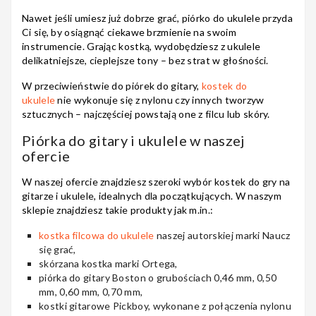
Nawet jeśli umiesz już dobrze grać, piórko do ukulele przyda
Ci się, by osiągnąć ciekawe brzmienie na swoim
instrumencie. Grając kostką, wydobędziesz z ukulele
delikatniejsze, cieplejsze tony – bez strat w głośności.
W przeciwieństwie do piórek do gitary,
kostek do
ukulele
nie wykonuje się z nylonu czy innych tworzyw
sztucznych – najczęściej powstają one z filcu lub skóry.
Piórka do gitary i ukulele w naszej
ofercie
W naszej ofercie znajdziesz szeroki wybór kostek do gry na
gitarze i ukulele, idealnych dla początkujących. W naszym
sklepie znajdziesz takie produkty jak m.in.:
kostka filcowa do ukulele
naszej autorskiej marki Naucz
się grać,
skórzana kostka marki Ortega,
piórka do gitary Boston o grubościach 0,46 mm, 0,50
mm, 0,60 mm, 0,70 mm,
kostki gitarowe Pickboy, wykonane z połączenia nylonu