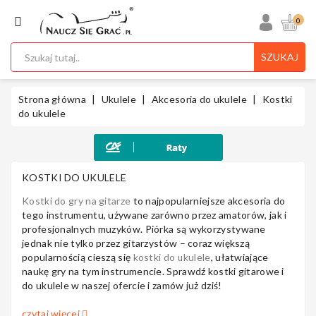
KATEGORIA
0
SZUKAJ
Ukulele
Strona główna
Ukulele
Akcesoria do ukulele
Kostki
do ukulele
Gitary
KOSTKI DO UKULELE
Kostki do gry na gitarze
to najpopularniejsze akcesoria do
tego instrumentu, używane zarówno przez amatorów, jak i
Instrumenty
profesjonalnych muzyków. Piórka są wykorzystywane
Klawiszowe
jednak nie tylko przez gitarzystów – coraz większą
popularnością cieszą się
kostki do ukulele
, ułatwiające
naukę gry na tym instrumencie. Sprawdź kostki gitarowe i
do ukulele w naszej ofercie i zamów już dziś!
czytaj więcej
Instrumenty