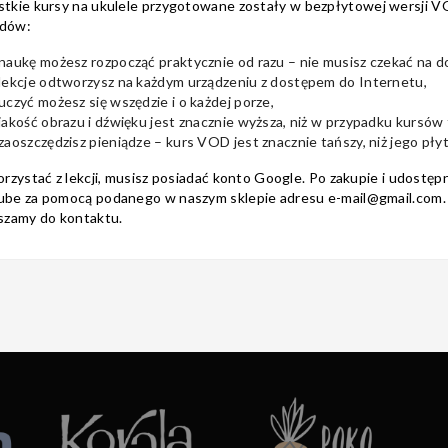
stkie
kursy na ukulele
przygotowane zostały w bezpłytowej wersji VOD
dów:
naukę możesz rozpocząć praktycznie od razu – nie musisz czekać na do
 lekcje odtworzysz na każdym urządzeniu z dostępem do Internetu,
uczyć możesz się wszędzie i o każdej porze,
jakość obrazu i dźwięku jest znacznie wyższa, niż w przypadku kursów
zaoszczędzisz pieniądze – kurs VOD jest znacznie tańszy, niż jego pł
orzystać z lekcji, musisz posiadać konto Google. Po zakupie i udostępn
be za pomocą podanego w naszym sklepie adresu e-mail@gmail.com. W
szamy do kontaktu.