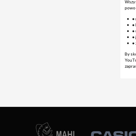
Wszy
powo
● 
●
● 
● 
● 
By sk
YouTu
zapra