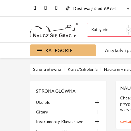
Dostawa już od 9,99zł!
+
Artykuły i p
KATEGORIE
Strona główna
Kursy/Szkolenia
Nauka gry na 
NAU
STRONA GŁÓWNA
Chces

Ukulele
przyg
wszys

Gitary

czyta
Instrumenty Klawiszowe