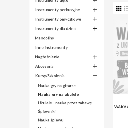

Instrumenty dęte

Instrumenty perkusyjne

Instrumenty Smyczkowe

Instrumenty dla dzieci
Mandoliny
Inne instrumenty

Nagłośnienie

Akcesoria

Kursy/Szkolenia
Nauka gry na gitarze
Nauka gry na ukulele
Ukulele - nauka przez zabawę
WAKAC
Śpiewniki
Nauka śpiewu