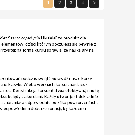
1
2
3
4

akiet Startowy edycja Ukulele” to produkt dla
h elementów, dzięki którym poczujesz się pewnie z
. Przystępna forma kursu sprawia, że
nauka gry na
ezentować podczas świąt? Sprawdź nasze kursy
czne klasyki. W obu wersjach kursu znajdziesz
icha noc. Konstrukcja kursu ułatwia efektywną naukę
tekst kolędy z akordami. Każdy utwór jest dokładnie
da zabrzmiała odpowiednio po kilku powtórzeniach.
w odpowiednim doborze tonacji, by każdemu