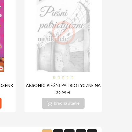

OSENKI DZIECIĘCE NA UKULELE
ABSONIC PIEŚNI PATRIOTYCZNE NA UKULELE
39,99 zł
brak na stanie