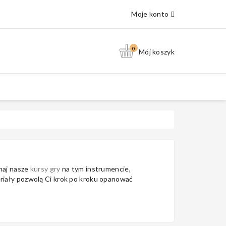
Moje konto
0
Mój koszyk
naj nasze
kursy gry
na tym instrumencie,
iały pozwolą Ci krok po kroku opanować