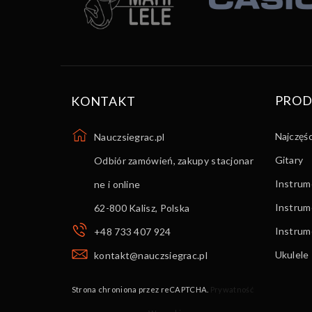
PROD
KONTAKT
Najczęś
Nauczsiegrac.pl
Gitary
Odbiór zamówień, zakupy stacjonar
Instrume
ne i online
Instrum
62-800 Kalisz
,
Polska
Instru
+48 733 407 924
Ukulele
kontakt@nauczsiegrac.pl
Strona chroniona przez reCAPTCHA.
Prywatność