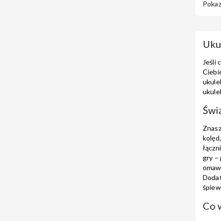
Pokaz
Uku
Jeśli
Ciebi
ukule
ukule
Świ
Znas
kolęd
łączn
gry –
omawi
Dodat
śpiew
Co 