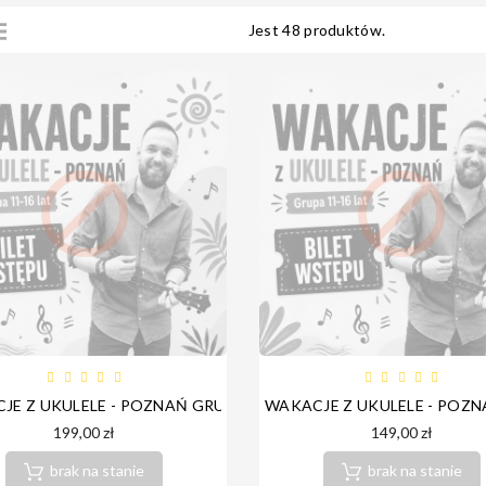
Jest 48 produktów.


JE Z UKULELE - POZNAŃ GRUPA MŁODZIEŻ I DOROŚLI
WAKACJE Z UKULELE - POZN
199,00 zł
149,00 zł
brak na stanie
brak na stanie