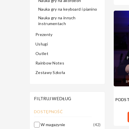
Nauka gry na akordeon
Nauka gry na keyboard i pianino
Nauka gry na innych
instrumentach
Prezenty
Usługi
Outlet
Rainbow Notes
Zestawy Szkoła
FILTRUJ WEDŁUG
PODST
DOSTĘPNOŚĆ
W magazynie
(42)