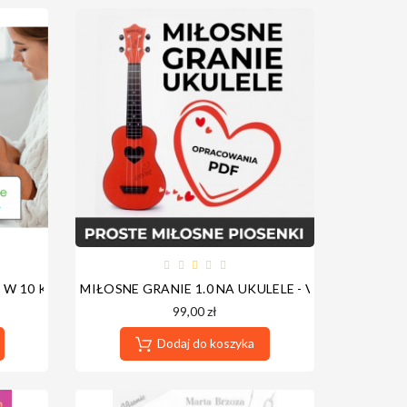
- DOSTĘP ROCZNY
 W 10 KROKACH - ADRIAN MINIARSKI E-BOOK
MIŁOSNE GRANIE 1.0 NA UKULELE - VOD - NOWA 
99,00 zł
Dodaj do koszyka