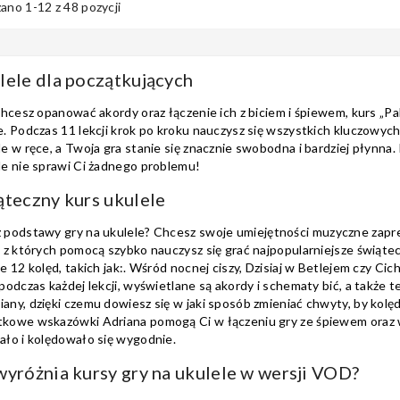
ano 1-12 z 48 pozycji
lele dla początkujących
 chcesz opanować akordy oraz łączenie ich z biciem i śpiewem, kurs „P
e. Podczas 11 lekcji krok po kroku nauczysz się wszystkich kluczowyc
le w ręce, a Twoja gra stanie się znacznie swobodna i bardziej płynna
le
nie sprawi Ci żadnego problemu!
ąteczny kurs ukulele
z
podstawy gry na ukulele
? Chcesz swoje umiejętności muzyczne zapr
, z których pomocą szybko nauczysz się grać najpopularniejsze świąte
ie 12 kolęd, takich jak:. Wśród nocnej ciszy, Dzisiaj w Betlejem czy C
 podczas każdej lekcji, wyświetlane są akordy i schematy bić, a także 
any, dzięki czemu dowiesz się w jaki sposób zmieniać chwyty, by kolę
kowe wskazówki Adriana pomogą Ci w łączeniu gry ze śpiewem oraz 
ało i kolędowało się wygodnie.
wyróżnia kursy gry na ukulele w wersji VOD?