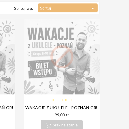

Sortuj
Sortuj wg:

AŃ GRUPA 11-16 LAT
WAKACJE Z UKULELE - POZNAŃ GRUPA 6-10 LAT
99,00 zł
brak na stanie