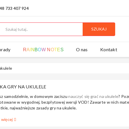
 48 733 407 924
SZUKAJ
orady
O nas
Kontakt
R
A
I
N
B
O
W
N
O
T
E
S
ukulele
KA GRY NA UKULELE
z samodzielnie, w domowym zaciszu
nauczyć się grać na ukulele
? Poz
otowane w wygodnej, bezpłytowej wersji VOD! Zawarte w nich mater
tkie, najważniejsze zasady gry na ukulele.
j więcej