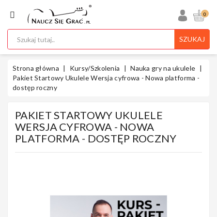
KATEGORIA
0
SZUKAJ
Ukulele
Strona główna
Kursy/Szkolenia
Nauka gry na ukulele
Pakiet Startowy Ukulele Wersja cyfrowa - Nowa platforma -
dostęp roczny
Gitary
PAKIET STARTOWY UKULELE
WERSJA CYFROWA - NOWA
PLATFORMA - DOSTĘP ROCZNY
Instrumenty
Klawiszowe
Instrumenty