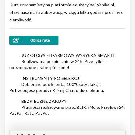
Kurs uruchamiany na platformie edukacyjnej Vabika.pl,
5
13
otrzymasz maila z aktywacją w ciągu kilku godzin, prosimy o
4
0
Nagłośnienie
3
cierpliwość.
0
2
0
1
0
Akcesoria
JUŻ OD 399 zł DARMOWA WYSYŁKA SMART!
Realizowana bezpiecznie w 24h. Przesyłki
ubezpieczone i zabezpieczone!
INSTRUMENTY PO SELEKCJI
Kursy/Szkolenia
Dobierane pod klienta, 100% satysfakcji.
Potrzebujesz porady? Kliknij Chat u dołu ekranu.
BEZPIECZNE ZAKUPY
Płatności realizowane przez BLIK, iMoje, Przelewy24,
Prezenty
PayPal, Raty, PayPo.
Rainbow