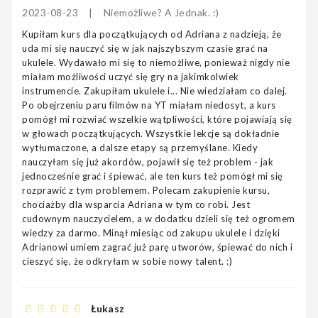
2023-08-23
|
Niemożliwe? A Jednak. :)
Kupiłam kurs dla początkujących od Adriana z nadzieją, że
uda mi się nauczyć się w jak najszybszym czasie grać na
ukulele. Wydawało mi się to niemożliwe, ponieważ nigdy nie
miałam możliwości uczyć się gry na jakimkolwiek
instrumencie. Zakupiłam ukulele i... Nie wiedziałam co dalej.
Po obejrzeniu paru filmów na YT miałam niedosyt, a kurs
pomógł mi rozwiać wszelkie wątpliwości, które pojawiają się
w głowach początkujących. Wszystkie lekcje są dokładnie
wytłumaczone, a dalsze etapy są przemyślane. Kiedy
nauczyłam się już akordów, pojawił się też problem - jak
jednocześnie grać i śpiewać, ale ten kurs też pomógł mi się
rozprawić z tym problemem. Polecam zakupienie kursu,
chociażby dla wsparcia Adriana w tym co robi. Jest
cudownym nauczycielem, a w dodatku dzieli się też ogromem
wiedzy za darmo. Minął miesiąc od zakupu ukulele i dzięki
Adrianowi umiem zagrać już parę utworów, śpiewać do nich i
cieszyć się, że odkryłam w sobie nowy talent. :)
Łukasz