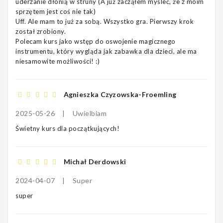
uderzanie dłonią w struny (A już zacząłem myśleć, że z moim
sprzętem jest coś nie tak)
Uff. Ale mam to już za sobą. Wszystko gra. Pierwszy krok
został zrobiony.
Polecam kurs jako wstęp do oswojenie magicznego
instrumentu, który wygląda jak zabawka dla dzieci, ale ma
niesamowite możliwości! :)
Agnieszka Czyzowska-Froemling
2025-05-26
|
Uwielbiam
Świetny kurs dla początkujących!
Michał Derdowski
2024-04-07
|
Super
super