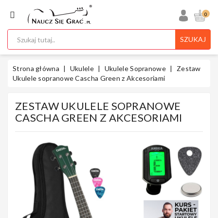
KATEGORIA
0
SZUKAJ
Ukulele
Strona główna
Ukulele
Ukulele Sopranowe
Zestaw
Ukulele sopranowe Cascha Green z Akcesoriami
ZESTAW UKULELE SOPRANOWE
Gitary
CASCHA GREEN Z AKCESORIAMI
Instrumenty
Klawiszowe
Instrumenty