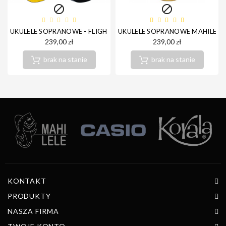


UKULELE SOPRANOWE - FLIGHT TUS35 YELLOW
UKULELE SOPRANOWE MAHILELE 
239,00 zł
239,00 zł
brak na stanie
brak na stanie
KONTAKT
PRODUKTY
NASZA FIRMA