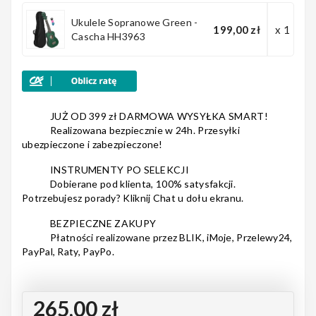
Notes
Ukulele Sopranowe Green -
199,00 zł
x 1
Cascha HH3963
MAHILELE
JUŻ OD 399 zł DARMOWA WYSYŁKA SMART!
Realizowana bezpiecznie w 24h. Przesyłki
ubezpieczone i zabezpieczone!
Ortega
INSTRUMENTY PO SELEKCJI
Dobierane pod klienta, 100% satysfakcji.
Potrzebujesz porady? Kliknij Chat u dołu ekranu.
BEZPIECZNE ZAKUPY
Usługi
Płatności realizowane przez BLIK, iMoje, Przelewy24,
PayPal, Raty, PayPo.
265,00 zł