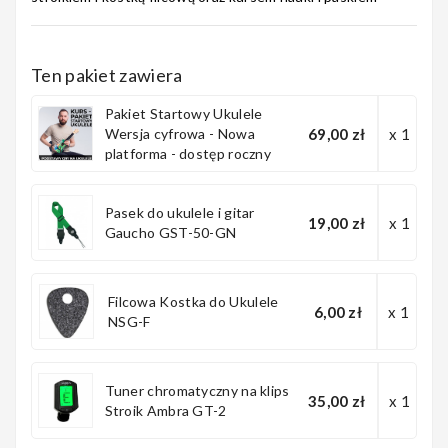
Nagłośnienie
Ten pakiet zawiera
Pakiet Startowy Ukulele
Wersja cyfrowa - Nowa
69,00 zł
x 1
platforma - dostęp roczny
Akcesoria
Pasek do ukulele i gitar
19,00 zł
x 1
Gaucho GST-50-GN
Kursy/Szkolenia
Filcowa Kostka do Ukulele
6,00 zł
x 1
NSG-F
Prezenty
Tuner chromatyczny na klips
35,00 zł
x 1
Stroik Ambra GT-2
Rainbow