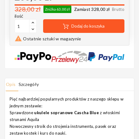
328,00 zł
Zamiast 328,00 zł
Zniżka 63,00 zł
Brutto
ilość
Dodaj do koszyka

Ostatnie sztuki w magazynie
Opis
Szczegóły
Pięć najbardziej popularnych produktów z naszego sklepu w
jednym zestawie:
Sprawdzone
ukulele sopranowe
Cascha Blue
z włoskimi
strunami Aquila
Nowoczesny stroik do strojenia instrumentu, pasek oraz
zestaw kostek i kurs do nauki.