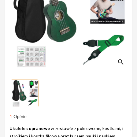
Perkusyjne
Instrumenty
Dęte
search
Instrumenty
Smyczkowe
Instrumenty
Opinie
Dla Dzieci
Ukulele sopranowe
w zestawie z pokrowcem, kostkami, i
stroikiem i kostką filcową oraz kursem nauki i paskiem