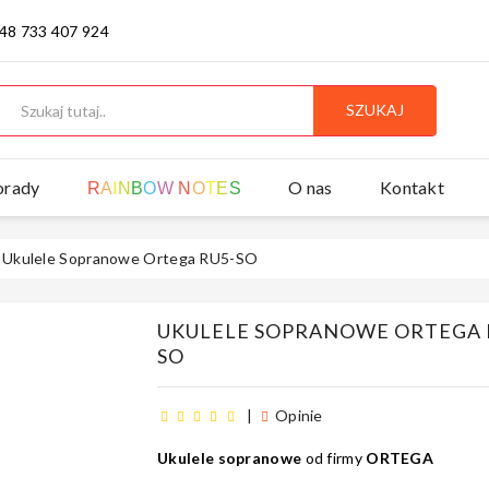
 48 733 407 924
SZUKAJ
orady
O nas
Kontakt
R
A
I
N
B
O
W
N
O
T
E
S
Ukulele Sopranowe Ortega RU5-SO
UKULELE SOPRANOWE ORTEGA 
SO
|
Opinie
Ukulele sopranowe
od firmy
ORTEGA
5
4
4
0