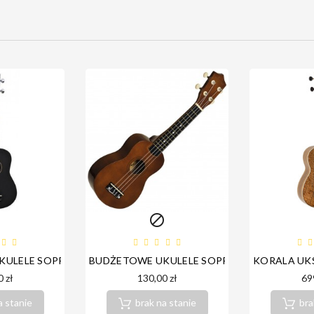


HOGANY HH2262 BLACK
ULELE SOPRANOWE EVER PLAY UK-20-21 BLACK
BUDŻETOWE UKULELE SOPRANOWE EVER PLA
KORALA UK
 zł
130,00 zł
69
a stanie
brak na stanie
bra