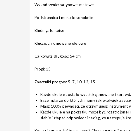
Wykończenie: satynowe-matowe
Podstrunnica i mostek: sonokelin
Binding: tortoise
Klucze: chromowane olejowe
Całkowita długość: 54 cm
Progi: 15
Znaczniki progów: 5, 7, 10, 12, 15
Każde ukulele zostało wyselekcjonowane i sprawd
Egzemplarze do których mamy jakiekolwiek zastrz
Masz 100% pewności, że otrzymujesz instrument w 
Każde ukulele na początku może być rozstrojone i 
siebie i złapać odpowiedni naciąg, co następuje śr
Boisz się uszkodzić instrument? Chcesz nastroić go 