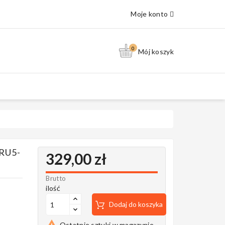
Moje konto
0
Mój koszyk
RU5-
329,00 zł
Brutto
ilość
Dodaj do koszyka

Ostatnie sztuki w magazynie