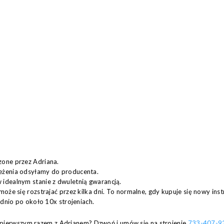
zone przez Adriana.
eżenia odsyłamy do producenta.
idealnym stanie z dwuletnią gwarancją.
może się rozstrajać przez kilka dni. To normalne, gdy kupuje się nowy in
ednio po około 10x strojeniach.
za pierwszym razem z Adrianem? Dzwoń i umów się na strojenie
733-407-9