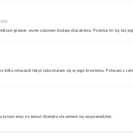
5-SO
wielbiam grawer, moim zdaniem dodaje charakteru. Podoba mi się też jeg
o kilku minutach lekcji zakochałam się w jego brzmieniu. Polecam z ca
aczynam więc na temat dźwięku nie umiem się wypowiedzieć.