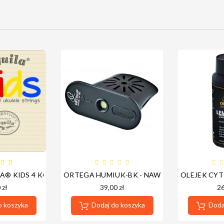
-S
A® KIDS 4 KOLORY DO UKULELE
ORTEGA HUMIUK-BK - NAWILŻACZ DO UKULE
OLEJEK CY
 zł
39,00 zł
26
o koszyka
Dodaj do koszyka
Dodaj