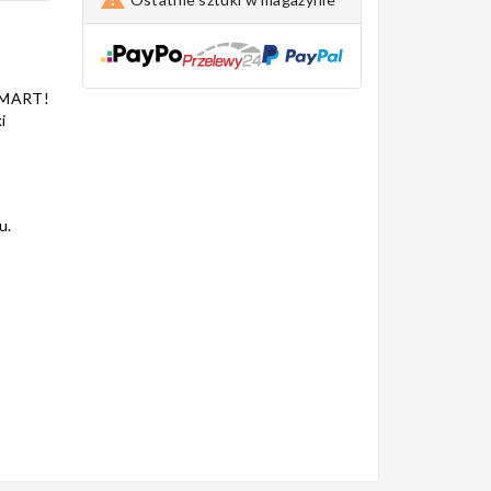
SMART!
i
u.