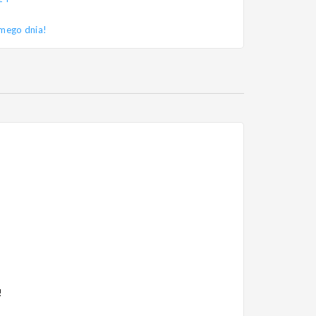
amego dnia!
!