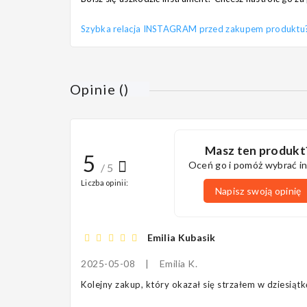
Szybka relacja INSTAGRAM przed zakupem produktu? Pi
Opinie
(
)
Masz ten produkt
5
Oceń go i pomóż wybrać i
/ 5
Liczba opinii:
Napisz swoją opinię
Emilia Kubasik
2025-05-08
|
Emilia K.
Kolejny zakup, który okazał się strzałem w dziesiąt