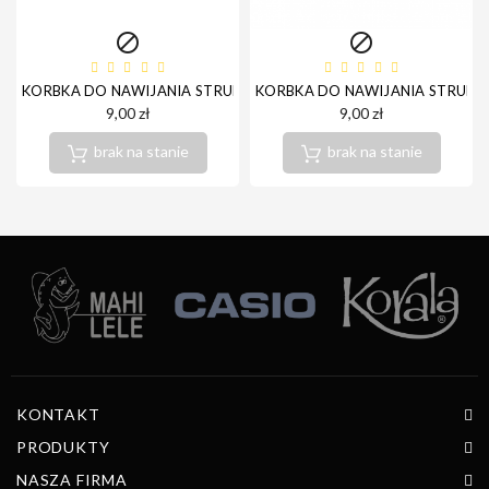


KORBKA DO NAWIJANIA STRUN ORTEGA OSW-DLX-TOR
KORBKA DO NAWIJANIA STRUN 
9,00 zł
9,00 zł
brak na stanie
brak na stanie
KONTAKT
PRODUKTY
NASZA FIRMA