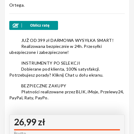
Ortega.
Nagłośnienie
JUŻ OD 399 zł DARMOWA WYSYŁKA SMART!
Realizowana bezpiecznie w 24h. Przesyłki
Akcesoria
ubezpieczone i zabezpieczone!
INSTRUMENTY PO SELEKCJI
Dobierane pod klienta, 100% satysfakcji.
Potrzebujesz porady? Kliknij Chat u dołu ekranu.
Kursy/Szkolenia
BEZPIECZNE ZAKUPY
Płatności realizowane przez BLIK, iMoje, Przelewy24,
PayPal, Raty, PayPo.
Prezenty
26,99 zł
Rainbow
Brutto