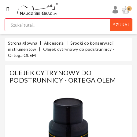
KATEGORIA
0
SZUKAJ
Ukulele
Strona główna
Akcesoria
Środki do konserwacji
instrumentów
Olejek cytrynowy do podstrunnicy -
Ortega OLEM
Gitary
OLEJEK CYTRYNOWY DO
PODSTRUNNICY - ORTEGA OLEM
Instrumenty
Klawiszowe
Instrumenty