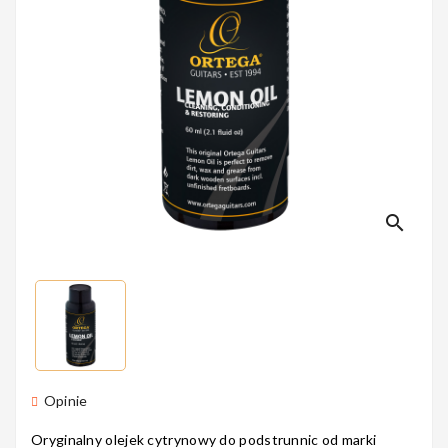
Perkusyjne
Instrumenty
Dęte
search
Instrumenty
Smyczkowe
Instrumenty
Dla Dzieci
Opinie
Oryginalny olejek cytrynowy do podstrunnic od marki