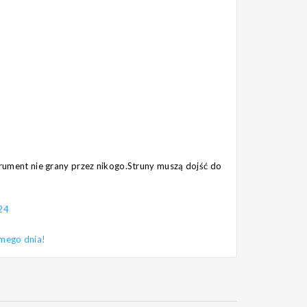
strument nie grany przez nikogo.Struny muszą dojść do
24
amego dnia!