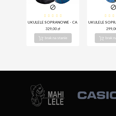

UKULELE SOPRANOWE - CASCHA SOPRANO MAH
UKULELE SOPR
329,00 zł
299,00
brak na stanie
brak n