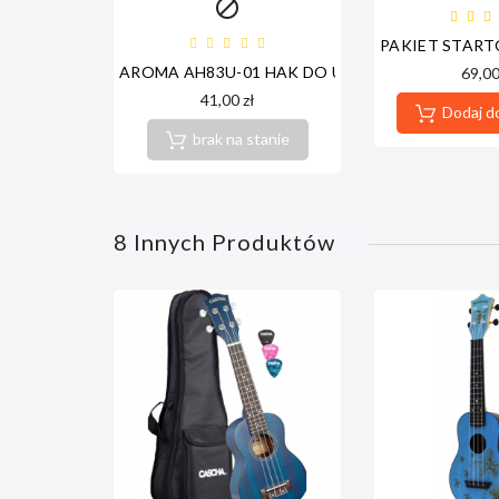

PAKIET START
AROMA AH83U-01 HAK DO UKULELE
69,00
41,00 zł
Dodaj d
brak na stanie
8 Innych Produktów