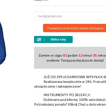
Powiadom mnie kiedy będzie dostępny
Zamów w ciągu
01
godzin
12
minut
00
sekun
wyślemy Twoją paczkę jeszcze dzisiaj!
JUŻ OD 399 zł DARMOWA WYSYŁKA 
Realizowana bezpiecznie w 24h. Przesyłk
ubezpieczone i zabezpieczone!
INSTRUMENTY PO SELEKCJI
Dobierane pod klienta, 100% satysfakcji.
Potrzebujesz porady? Kliknij Chat u dołu ekran