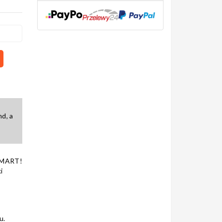
d, a
SMART!
i
u.