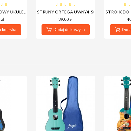
OWY UKULELE WERSJA CYFROWA - NOWA PLATFORMA - DOSTĘ
STRUNY ORTEGA UWNY4-SO (UKULELE SOP
STROIK DO
 zł
39,00 zł
40
o koszyka
Dodaj do koszyka
Dodaj