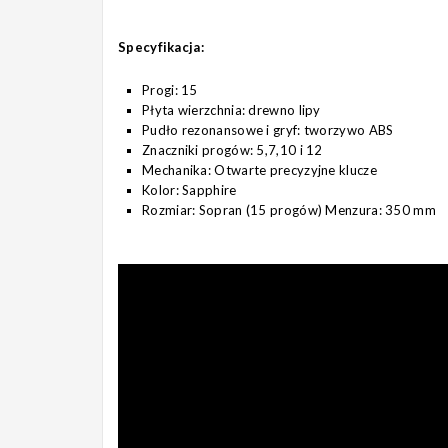
Specyfikacja:
Progi: 15
Płyta wierzchnia: drewno lipy
Pudło rezonansowe i gryf: tworzywo ABS
Znaczniki progów: 5,7,10 i 12
Mechanika: Otwarte precyzyjne klucze
Kolor: Sapphire
Rozmiar: Sopran (15 progów) Menzura: 350 mm