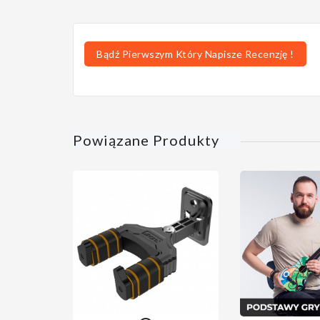
Bądź Pierwszym Który Napisze Recenzję !
Powiązane Produkty