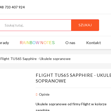
 48 733 407 924
SZUKAJ
orady
O nas
Kontakt
R
A
I
N
B
O
W
N
O
T
E
S
Flight TUS65 Sapphire - Ukulele sopranowe
FLIGHT TUS65 SAPPHIRE - UKUL
SOPRANOWE
Opinie
Ukulele sopranowe od firmy Flight w kolorze
s
apphire
.