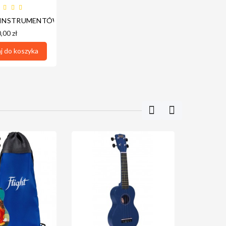
P ROCZNY
RANOWE)
 INSTRUMENTÓW BOSTON IT-5
,00 zł
 do koszyka