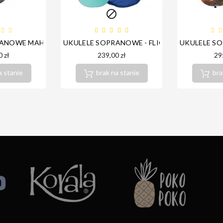


OGANY HH2266 BLUE
ANOWE MAHILELE 3.0+ BLUE SUMMER
UKULELE SOPRANOWE - FLIGHT TUS35 LIGHT
UKULELE S
 zł
239,00 zł
29
a stanie
brak na stanie
bra