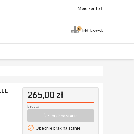
Moje konto
0
Mój koszyk
ELE
265,00 zł
Brutto
brak na stanie

Obecnie brak na stanie