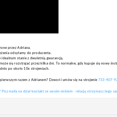
zone przez Adriana.
eżenia odsyłamy do producenta.
idealnym stanie z dwuletnią gwarancją.
może się rozstrajać przez kilka dni. To normalne, gdy kupuje się nowy in
ednio po około 10x strojeniach.
za pierwszym razem z Adrianem? Dzwoń i umów się na strojenie
733-407-9
sz maila na dział kontakt ze swoim nickiem - relację otrzymasz tego s