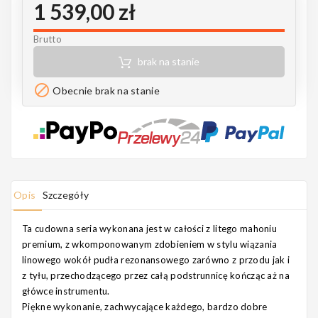
1 539,00 zł
Notes
Brutto
brak na stanie
MAHILELE

Obecnie brak na stanie
Ortega
Opis
Szczegóły
Ta cudowna seria wykonana jest w całości z litego mahoniu
Usługi
premium, z wkomponowanym zdobieniem w stylu wiązania
linowego wokół pudła rezonansowego zarówno z przodu jak i
z tyłu, przechodzącego przez całą podstrunnicę kończąc aż na
główce instrumentu.
Piękne wykonanie, zachwycające każdego, bardzo dobre