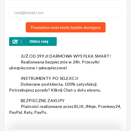
Nagłośnienie
Powiadom mnie kiedy będzie dostępny
Akcesoria
JUŻ OD 399 zł DARMOWA WYSYŁKA SMART!
Realizowana bezpiecznie w 24h. Przesyłki
ubezpieczone i zabezpieczone!
Kursy/Szkolenia
INSTRUMENTY PO SELEKCJI
Dobierane pod klienta, 100% satysfakcji.
Potrzebujesz porady? Kliknij Chat u dołu ekranu.
BEZPIECZNE ZAKUPY
Płatności realizowane przez BLIK, iMoje, Przelewy24,
Prezenty
PayPal, Raty, PayPo.
Rainbow