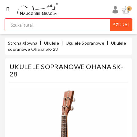
KATEGORIA
0
SZUKAJ
Ukulele
Strona główna
Ukulele
Ukulele Sopranowe
Ukulele
sopranowe Ohana SK-28
UKULELE SOPRANOWE OHANA SK-
Gitary
28
Instrumenty
Klawiszowe
Instrumenty