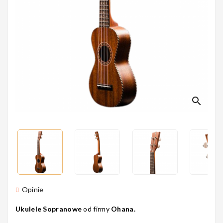
Perkusyjne
Instrumenty
Dęte
search
Instrumenty
Smyczkowe
Instrumenty
Opinie
Dla Dzieci
Ukulele Sopranowe
od firmy
Ohana.