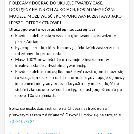
POLECAMY DOBRAĆ DO UKULELE TWARDY CASE,
DOSTĘPNY NA INNYCH AUKCJACH, POSIADAMY RÓŻNE
MODELE, MOŻLIWOŚĆ SKOMPONOWANIA ZESTAWU JAKO
LEPSZEJ OFERTY CENOWEJ!
Dlaczego warto wybrać sklep nauczsiegrac?
Każde ukulele zostało wyselekcjonowane i sprawdzone
przez Adriana.
Egzemplarze do których mamy jakiekolwiek zastrzeżenia
odsyłamy do producenta.
Masz 100% pewności, że otrzymujesz instrument w
idealnym stanie z dwuletnią gwarancją.
Każde ukulele na początku może być rozstrojone i może się
rozstrajać przez kilka dni. To normalne, gdy kupuje się nowy
instrument nie grany przez nikogo.Struny muszą dojść do
siebie i złapać odpowiedni naciąg, co następuje średnio po
około 10x strojeniach.
Boisz się uszkodzić instrument? Chcesz nastroić go za
pierwszym razem z Adrianem? Dzwoń i umów się na strojenie
733-407-924