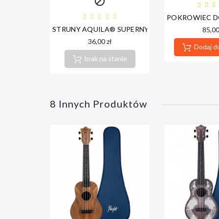

POKROWIEC D
STRUNY AQUILA® SUPERNYLGUT (UKULELE KO
85,00
36,00 zł
Dodaj d
brak na stanie
8 Innych Produktów