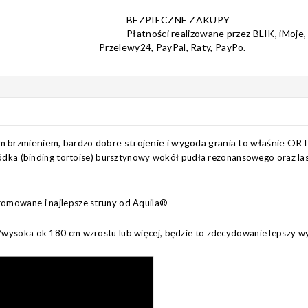
BEZPIECZNE ZAKUPY
Płatności realizowane przez BLIK, iMoje,
Przelewy24, PayPal, Raty, PayPo.
m brzmieniem, bardzo dobre strojenie i wygoda grania to właśnie OR
ka (binding tortoise) bursztynowy wokół pudła rezonansowego oraz la
hromowane i najlepsze struny od Aquila®
ki/wysoka ok 180 cm wzrostu lub więcej, będzie to zdecydowanie lepszy w