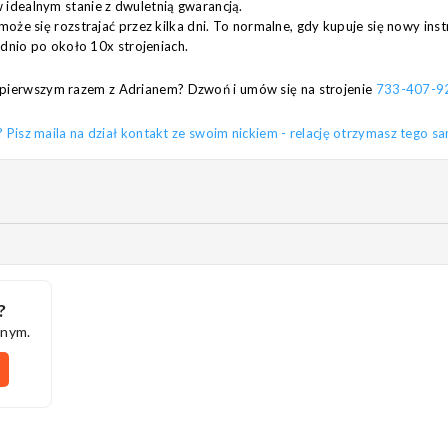
idealnym stanie z dwuletnią gwarancją.
może się rozstrajać przez kilka dni. To normalne, gdy kupuje się nowy in
ednio po około 10x strojeniach.
za pierwszym razem z Adrianem? Dzwoń i umów się na strojenie
733-407-9
sz maila na dział kontakt ze swoim nickiem - relację otrzymasz tego s
?
nnym.