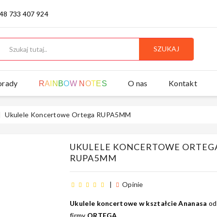
 48 733 407 924
SZUKAJ
orady
O nas
Kontakt
R
A
I
N
B
O
W
N
O
T
E
S
Ukulele Koncertowe Ortega RUPA5MM
UKULELE KONCERTOWE ORTEG
RUPA5MM
|
Opinie
Ukulele koncertowe w kształcie Ananasa
od
5
1
firmy
ORTEGA
4
0