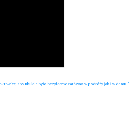
rowiec, aby ukulele było bezpieczne zarówno w podróży jak i w domu. To 