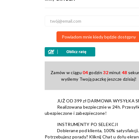
3
0
2
0
1
0
Powiadom mnie kiedy będzie dostępny
Zamów w ciągu
04
godzin
32
minut
47
sekun
wyślemy Twoją paczkę jeszcze dzisiaj!
JUŻ OD 399 zł DARMOWA WYSYŁKA 
Realizowana bezpiecznie w 24h. Przesyłk
ubezpieczone i zabezpieczone!
INSTRUMENTY PO SELEKCJI
Dobierane pod klienta, 100% satysfakcji.
Potrzebujesz porady? Kliknij Chat u dołu ekran