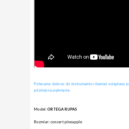
Polecamy dobrać do instrumentu również ocieplany pok
później na pęknięcie.
Model:
ORTEGA RUPA5
Rozmiar: concert pineapple