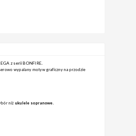
TEGA z serii BONFIRE.
serowo wypalany motyw graficzny na przodzie
ybór niż
ukulele sopranowe
.