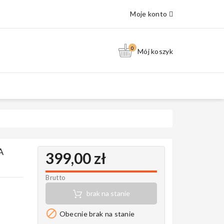
Moje konto
0
Mój koszyk
A
399,00 zł
Brutto
brak na stanie

Obecnie brak na stanie