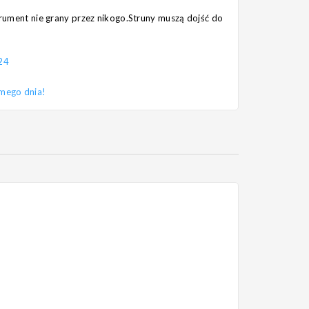
strument nie grany przez nikogo.Struny muszą dojść do
24
amego dnia!