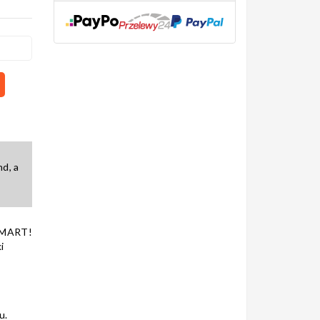
d, a
SMART!
i
u.