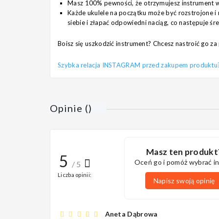
Masz 100% pewności, że otrzymujesz instrument w 
Każde ukulele na początku może być rozstrojone i 
siebie i złapać odpowiedni naciąg, co następuje śr
Boisz się uszkodzić instrument? Chcesz nastroić go 
Szybka relacja INSTAGRAM przed zakupem produktu? Pi
Opinie
(
)
Masz ten produkt
5
Oceń go i pomóż wybrać i
/ 5
Liczba opinii:
Napisz swoją opinię
Aneta Dąbrowa