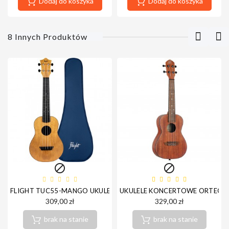
Dodaj do koszyka
Dodaj do koszyka
8 Innych Produktów


FLIGHT TUC55-MANGO UKULELE KONCERTOWE
UKULELE KONCERTOWE ORTEGA
309,00 zł
329,00 zł
brak na stanie
brak na stanie