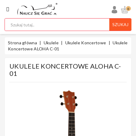
KATEGORIA
0
SZUKAJ
Ukulele
Strona główna
Ukulele
Ukulele Koncertowe
Ukulele
Koncertowe ALOHA C-01
UKULELE KONCERTOWE ALOHA C-
Gitary
01
Instrumenty
Klawiszowe
Instrumenty