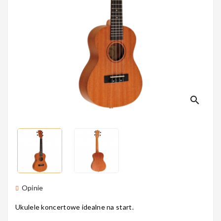
Perkusyjne
Instrumenty
Dęte
search
Instrumenty
Smyczkowe
Instrumenty
Opinie
Dla Dzieci
Ukulele koncertowe idealne na start.