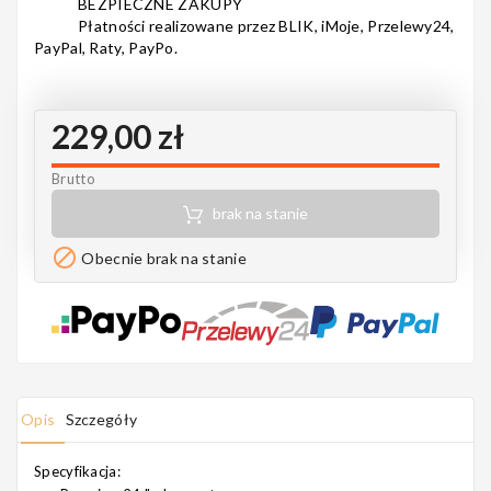
BEZPIECZNE ZAKUPY
Notes
Płatności realizowane przez BLIK, iMoje, Przelewy24,
PayPal, Raty, PayPo.
229,00 zł
MAHILELE
Brutto
brak na stanie
Ortega

Obecnie brak na stanie
Usługi
Opis
Szczegóły
Specyfikacja: