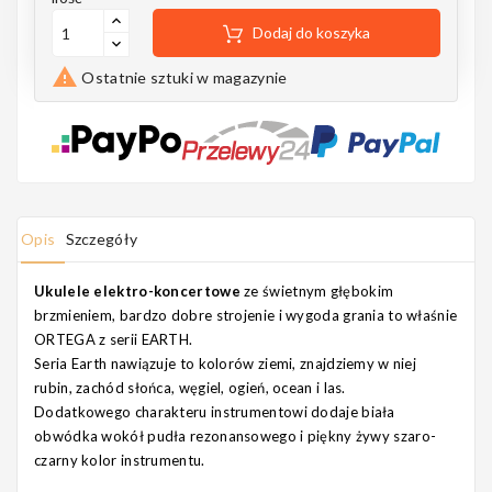
Notes
Dodaj do koszyka

Ostatnie sztuki w magazynie
MAHILELE
Opis
Szczegóły
Ortega
Ukulele elektro-koncertowe
ze świetnym głębokim
brzmieniem, bardzo dobre strojenie i wygoda grania to właśnie
ORTEGA z serii EARTH.
Usługi
Seria Earth nawiązuje to kolorów ziemi, znajdziemy w niej
rubin, zachód słońca, węgiel, ogień, ocean i las.
Dodatkowego charakteru instrumentowi dodaje biała
obwódka wokół pudła rezonansowego i piękny żywy szaro-
czarny kolor instrumentu.