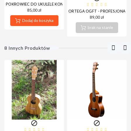
POKROWIEC DO UKULELE KONCERTOWEGO NSG-C
85,00 zł
ORTEGA OGFT - PROFESJONALN
89,00 zł
Dodaj do koszyka
brak na stanie
8 Innych Produktów

