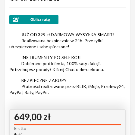
Nagłośnienie
JUŻ OD 399 zł DARMOWA WYSYŁKA SMART!
Realizowana bezpiecznie w 24h. Przesyłki
ubezpieczone i zabezpieczone!
Akcesoria
INSTRUMENTY PO SELEKCJI
Dobierane pod klienta, 100% satysfakcji.
Potrzebujesz porady? Kliknij Chat u dołu ekranu.
Kursy/Szkolenia
BEZPIECZNE ZAKUPY
Płatności realizowane przez BLIK, iMoje, Przelewy24,
PayPal, Raty, PayPo.
Prezenty
649,00 zł
Brutto
Rainbow
ilość