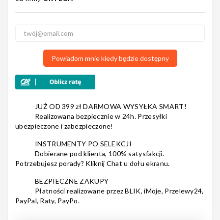
Nagłośnienie
Powiadom mnie kiedy będzie dostępny
Akcesoria
JUŻ OD 399 zł DARMOWA WYSYŁKA SMART!
Realizowana bezpiecznie w 24h. Przesyłki
ubezpieczone i zabezpieczone!
Kursy/Szkolenia
INSTRUMENTY PO SELEKCJI
Dobierane pod klienta, 100% satysfakcji.
Potrzebujesz porady? Kliknij Chat u dołu ekranu.
Prezenty
BEZPIECZNE ZAKUPY
Płatności realizowane przez BLIK, iMoje, Przelewy24,
PayPal, Raty, PayPo.
Rainbow