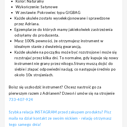
Kolor: Naturalny
Wykończenie: Satynowe
W zestawie: Pokrowiec typu GIGBAG
Każde ukulele zostało wyselekcjonowane i sprawdzone
przez Adriana.
Egzemplarze do których mamy jakiekolwiek zastrzeżenia
odsyłamy do producenta.
Masz 100% pewności, że otrzymujesz instrument w
idealnym stanie z dwuletnią gwarancją.
Każde ukulele na początku może być rozstrojone i może się
rozstrajać przez kilka dni. To normalne, gdy kupuje się nowy
instrument nie grany przez nikogo.Struny muszą dojść do
siebie i złapać odpowiedni naciąg, co następuje średnio po
około 10x strojeniach.
Boisz się uszkodzić instrument? Chcesz nastroić go za
pierwszym razem z Adrianem? Dzwoń i umów się na strojenie
733-407-924
Szybka relacja INSTAGRAM przed zakupem produktu? Pisz
maila na dział kontakt ze swoim nickiem - relację otrzymasz
tego samego dnia!