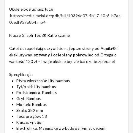
Ukulele posłuchasz tutaj
https://media.meinl.de/pdb/full/10396e07-4b17-40c6-b7ac-
0cedf957a8b4.mp4
Klucze Graph Tech® Ratio czarne
Całość uzupełniają oczywiście najlepsze struny od Aquila® i
ekskluzywny,
sztywny i ocieplany pokrowiec
od Ortega o
wartości 130 zł - Twoje ukulele będzie bardzo bezpieczne!
Specyfikacja:
Płyta wierzchnia: Lity bambus
Tył/boki: Lity bambus
Podstrunnica: Bambus
Gryf: Bambus
Mostek: Bambus
Skala: 382 mm
Ilość progów: 18
Klucze: Friction
Elektronika: MagusUke z wbudowanym stroikiem