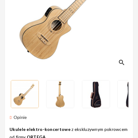
Perkusyjne
Instrumenty
Dęte
search
Instrumenty
Smyczkowe
Instrumenty
Opinie
Dla Dzieci
Ukulele elektro-koncertowe
z ekskluzywnym pokrowcem
od firmy
ORTEGA