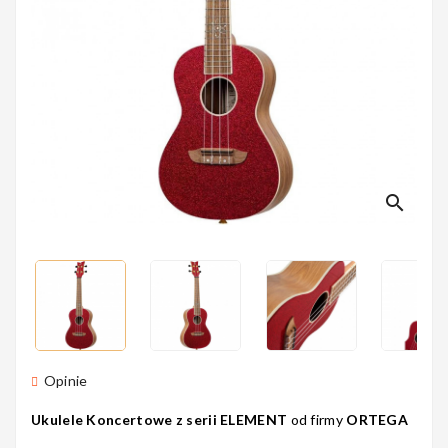
Perkusyjne
Instrumenty
Dęte
search
Instrumenty
Smyczkowe
Instrumenty
Opinie
Dla Dzieci
Ukulele Koncertowe z serii ELEMENT
od firmy
ORTEGA