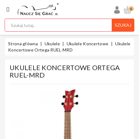
KATEGORIA
0
SZUKAJ
Ukulele
Strona główna
Ukulele
Ukulele Koncertowe
Ukulele
Koncertowe Ortega RUEL-MRD
UKULELE KONCERTOWE ORTEGA
Gitary
RUEL-MRD
Instrumenty
Klawiszowe
Instrumenty