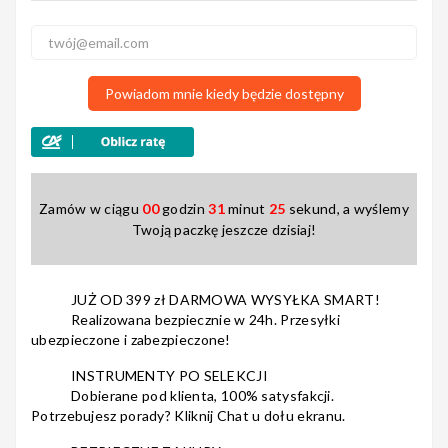
Nagłośnienie
Powiadom mnie kiedy będzie dostępny
Akcesoria
Zamów w ciągu
00
godzin
31
minut
24
sekund, a wyślemy
Twoją paczkę jeszcze dzisiaj!
Kursy/Szkolenia
JUŻ OD 399 zł DARMOWA WYSYŁKA SMART!
Realizowana bezpiecznie w 24h. Przesyłki
ubezpieczone i zabezpieczone!
Prezenty
INSTRUMENTY PO SELEKCJI
Dobierane pod klienta, 100% satysfakcji.
Potrzebujesz porady? Kliknij Chat u dołu ekranu.
Rainbow