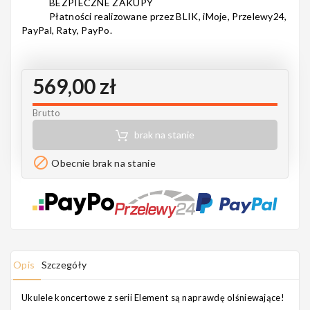
BEZPIECZNE ZAKUPY
Notes
Płatności realizowane przez BLIK, iMoje, Przelewy24,
PayPal, Raty, PayPo.
569,00 zł
MAHILELE
Brutto
brak na stanie
Ortega

Obecnie brak na stanie
Usługi
Opis
Szczegóły
Ukulele koncertowe z serii Element są naprawdę olśniewające!