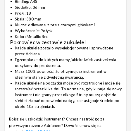
Binding: ABS
Siodełko: 36 mm
Progi: 18
Skala: 380 mm
Klucze: odlewane, złote z czarnymi główkami
Wykończenie: Połysk
Kolor: Metallic Red
Pokrowiec w zestawie z ukulele!
Każde ukulele zostało wyselekcjonowane i sprawdzone
przez Adriana.
Egzemplarze do których mamy jakiekolwiek zastrzeżenia
odsyłamy do producenta.
Masz 100% pewności, że otrzymujesz instrument w
idealnym stanie z dwuletnią gwarancją.
Każde ukulele na początku może być rozstrojone i może się
rozstrajać przez kilka dni. To normalne, gdy kupuje się nowy
instrument nie grany przez nikogo.Struny muszą dojść do
siebie i złapać odpowiedni naciąg, co następuje średnio po
około 10x strojeniach.
Boisz się uszkodzić instrument? Chcesz nastroić go za
pierwszym razem z Adrianem? Dzwoń i umów się na