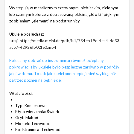
Występują w metalicznym czerwonym, niebieskim, zielonym
lub czarnym kolorze z dopasowaną okleiną główki i pięknym
zdobieniem „element” na podstrunnicy.
Ukulele posłuchasz
tutaj
https://media.meinl.de/pdb/full/734eb19e-4ea4-4e33-
ac57-42926fb02fe0.mp4
Polecamy dobrać do instrumentu również ocieplany
pokrowiec, aby ukulele było bezpieczne zarówno w podróży
jak i w domu. To tak jak z telefonem lepiej mieć szybkę, niż
patrzeć później na pęknięcie.
Właściwości:
Typ: Koncertowe
Płyta wierzchnia: Świerk
Gryf: Mahoń
Mostek: Techwood
Podstrunnica: Techwood