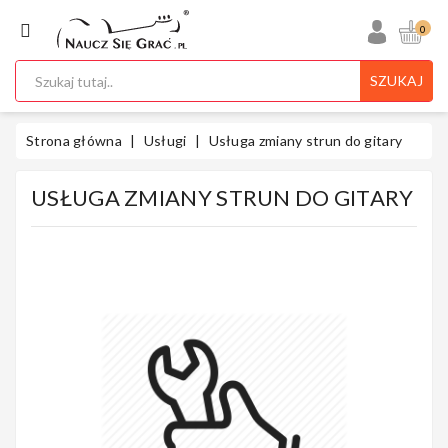
KATEGORIA
0
SZUKAJ
Ukulele
Strona główna
Usługi
Usługa zmiany strun do gitary
USŁUGA ZMIANY STRUN DO GITARY
Gitary
Instrumenty
Klawiszowe
Instrumenty