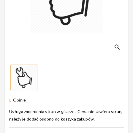
Perkusyjne
Instrumenty
Dęte
search
Instrumenty
Smyczkowe
Opinie
Instrumenty
Usługa zmienienia strun w gitarze . Cena nie zawiera strun,
Dla Dzieci
należy je dodać osobno do koszyka zakupów.