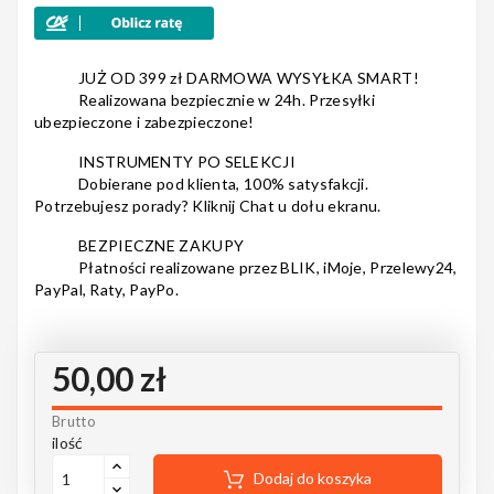
Nagłośnienie
JUŻ OD 399 zł DARMOWA WYSYŁKA SMART!
Realizowana bezpiecznie w 24h. Przesyłki
ubezpieczone i zabezpieczone!
INSTRUMENTY PO SELEKCJI
Akcesoria
Dobierane pod klienta, 100% satysfakcji.
Potrzebujesz porady? Kliknij Chat u dołu ekranu.
BEZPIECZNE ZAKUPY
Płatności realizowane przez BLIK, iMoje, Przelewy24,
Kursy/Szkolenia
PayPal, Raty, PayPo.
50,00 zł
Prezenty
Brutto
ilość
Dodaj do koszyka
Rainbow