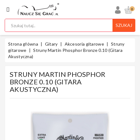
KATEGORIA
0
SZUKAJ
Ukulele
Strona główna
Gitary
Akcesoria gitarowe
Struny
gitarowe
Struny Martin Phosphor Bronze 0.10 (Gitara
Akustyczna)
Gitary
STRUNY MARTIN PHOSPHOR
BRONZE 0.10 (GITARA
AKUSTYCZNA)
Instrumenty
Klawiszowe
Instrumenty