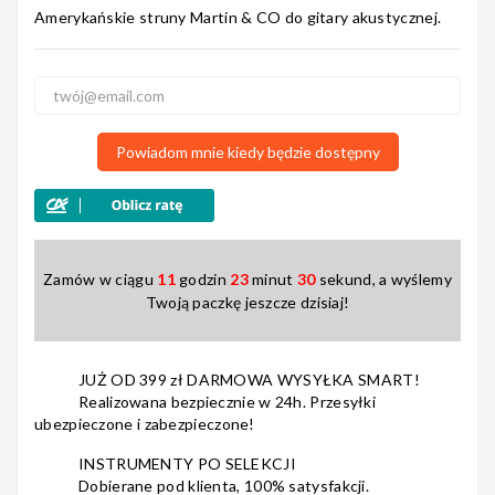
Amerykańskie struny Martin & CO do gitary akustycznej.
5
1
4
0
Nagłośnienie
3
0
2
0
1
0
Powiadom mnie kiedy będzie dostępny
Akcesoria
Zamów w ciągu
11
godzin
23
minut
30
sekund, a wyślemy
Kursy/Szkolenia
Twoją paczkę jeszcze dzisiaj!
JUŻ OD 399 zł DARMOWA WYSYŁKA SMART!
Realizowana bezpiecznie w 24h. Przesyłki
Prezenty
ubezpieczone i zabezpieczone!
INSTRUMENTY PO SELEKCJI
Dobierane pod klienta, 100% satysfakcji.
Rainbow