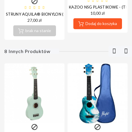

KAZOO NSG PLASTIKOWE - (TR
10,00 zł
STRUNY AQUILA® BIONYLON (UKULELE SOPRANOWE)
27,00 zł
Dodaj do koszyka
brak na stanie
8 Innych Produktów

