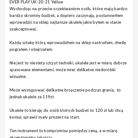
EVER PLAY UK-20-21
Yellow
Wychodząc na przeciw oczekiwaniom osób, które mają bardzo
bardzo skromny budżet, a dopiero zaczynają, postanowiłem
wprowadzić na sklep najtańsze ukulele jakie byłem w stanie
zaakceptować.
Każdą sztukę którą wprowadziłem na sklep nastroiłem, chwilę
pograłem i obejrzałem.
Nie jest to niestety szczyt techniki, ukulele jest w miarę dobrze
spasowane elementami, może mieć delikatne niedoróbki
wizualne.
Może występować delikatne brzęczenie podczas grania, to
jednak ukulele za 119zł.
Ukulele to kieruję do osób których budżet to 120 zł lub chcą
komuś sprawić mały prezent na start.
Ten instrument to kompromisu pomiędzy ceną, a w miarę
akceptowalną jakością.