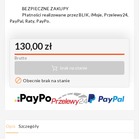
Notes
BEZPIECZNE ZAKUPY
Płatności realizowane przez BLIK, iMoje, Przelewy24,
PayPal, Raty, PayPo.
MAHILELE
130,00 zł
Brutto
brak na stanie
Ortega

Obecnie brak na stanie
Usługi
Opis
Szczegóły