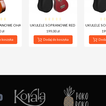
RANOWE OHANA SK-14
UKULELE SOPRANOWE RED - CASCHA HH3961
UKULELE SO
ES
 zł
199,00 zł
19
o koszyka
Dodaj do koszyka
Dodaj