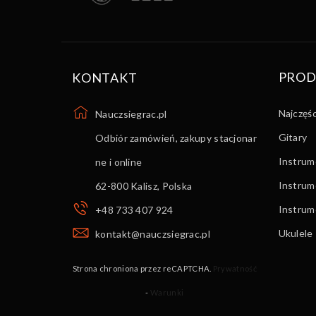
PROD
KONTAKT
Najczęś
Nauczsiegrac.pl
Gitary
Odbiór zamówień, zakupy stacjonar
Instrume
ne i online
Instrum
62-800 Kalisz
,
Polska
Instru
+48 733 407 924
Ukulele
kontakt@nauczsiegrac.pl
Strona chroniona przez reCAPTCHA.
Prywatność
-
Warunki