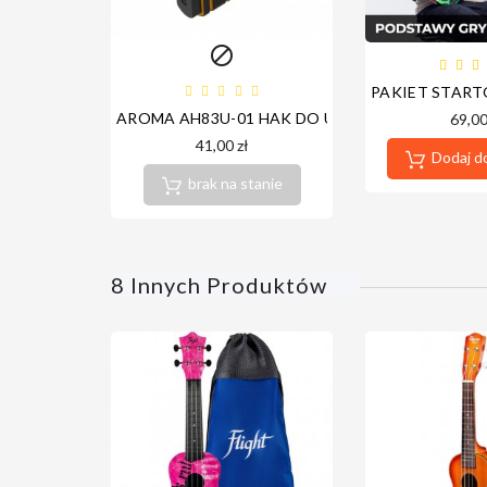

PAKIET START
AROMA AH83U-01 HAK DO UKULELE
69,00
41,00 zł
Dodaj d
brak na stanie
8 Innych Produktów