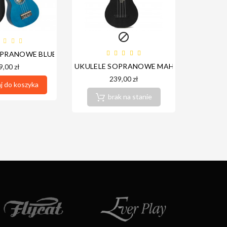

PRANOWE BLUE - CASCHA HH3962
UKULELE SOPRANOWE MAHILELE 3.0+ BLA
BUDŻETO
9,00 zł
239,00 zł
 do koszyka
brak na stanie