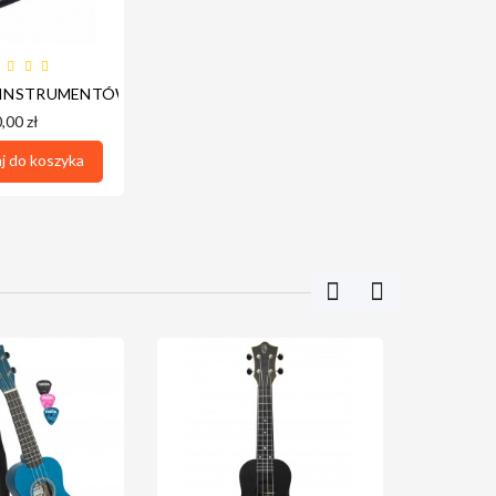
P ROCZNY
RANOWE)
 INSTRUMENTÓW BOSTON IT-5
,00 zł
 do koszyka