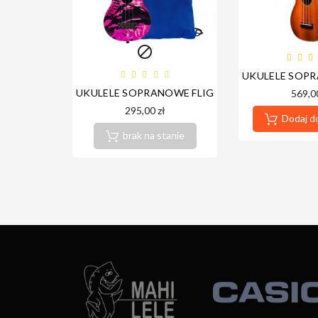

UKULELE SOP
UKULELE SOPRANOWE FLIGHT UTS-40 PINK RUL
569,00
295,00 zł
Dodaj d
brak na stanie