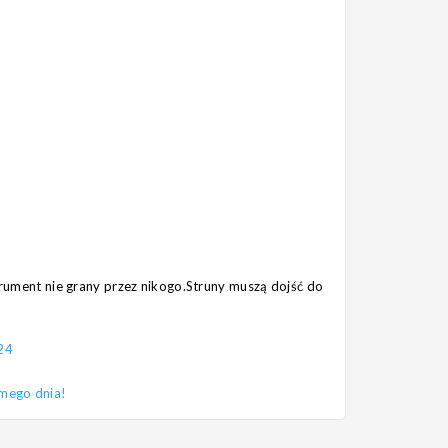
strument nie grany przez nikogo.Struny muszą dojść do
24
amego dnia!