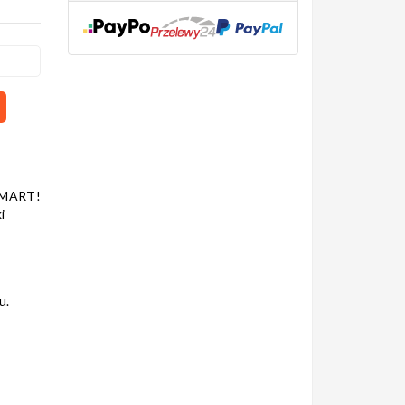
SMART!
i
u.