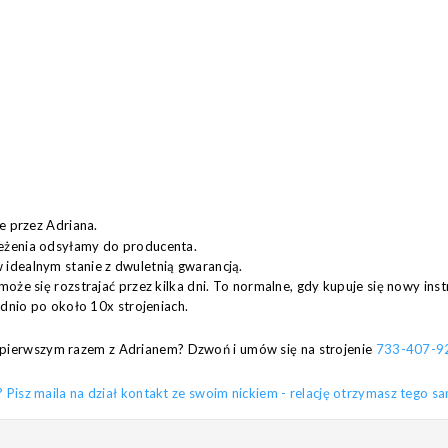
e przez Adriana.
eżenia odsyłamy do producenta.
idealnym stanie z dwuletnią gwarancją.
może się rozstrajać przez kilka dni. To normalne, gdy kupuje się nowy in
ednio po około 10x strojeniach.
za pierwszym razem z Adrianem? Dzwoń i umów się na strojenie
733-407-9
sz maila na dział kontakt ze swoim nickiem - relację otrzymasz tego s