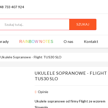
 48 733 407 924
SZUKAJ
orady
O nas
Kontakt
R
A
I
N
B
O
W
N
O
T
E
S
Ukulele Sopranowe - Flight TUS30 SLO
UKULELE SOPRANOWE - FLIGHT
TUS30 SLO
Opinie
Ukulele sopranowe od firmy Flight ze wzorem
Slovenia.