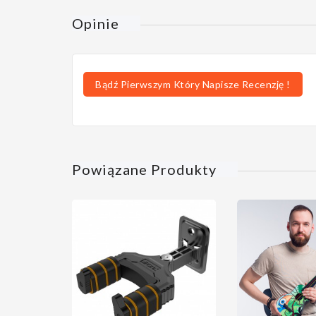
Opinie
Bądź Pierwszym Który Napisze Recenzję !
Powiązane Produkty