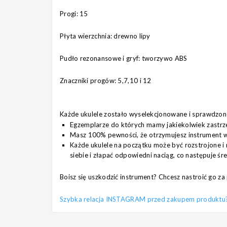
Progi: 15
Płyta wierzchnia: drewno lipy
Pudło rezonansowe i gryf: tworzywo ABS
Znaczniki progów: 5,7,10 i 12
Każde ukulele zostało wyselekcjonowane i sprawdzon
Egzemplarze do których mamy jakiekolwiek zastrz
Masz 100% pewności, że otrzymujesz instrument w 
Każde ukulele na początku może być rozstrojone i 
siebie i złapać odpowiedni naciąg, co następuje śr
Boisz się uszkodzić instrument? Chcesz nastroić go 
Szybka relacja INSTAGRAM przed zakupem produktu? Pi