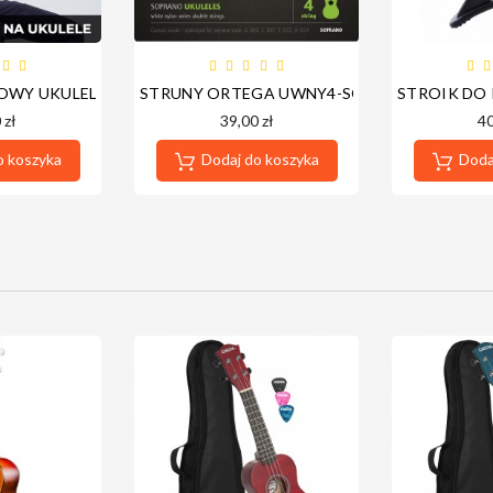
OWY UKULELE WERSJA CYFROWA - NOWA PLATFORMA - DOSTĘ
STRUNY ORTEGA UWNY4-SO (UKULELE SOP
STROIK DO
 zł
39,00 zł
40
o koszyka
Dodaj do koszyka
Dodaj