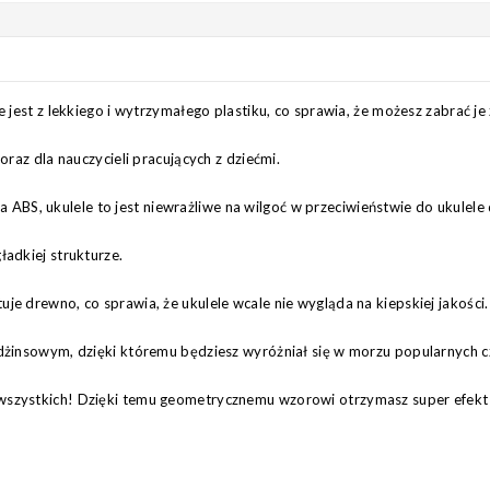
e jest z lekkiego i wytrzymałego plastiku, co sprawia, że możesz zabrać j
oraz dla nauczycieli pracujących z dziećmi.
S, ukulele to jest niewrażliwe na wilgoć w przeciwieństwie do ukulele
ładkiej strukturze.
e drewno, co sprawia, że ukulele wcale nie wygląda na kiepskiej jakości.
e dżinsowym, dzięki któremu będziesz wyróżniał się w morzu popularnych
zystkich! Dzięki temu geometrycznemu wzorowi otrzymasz super efekt trój