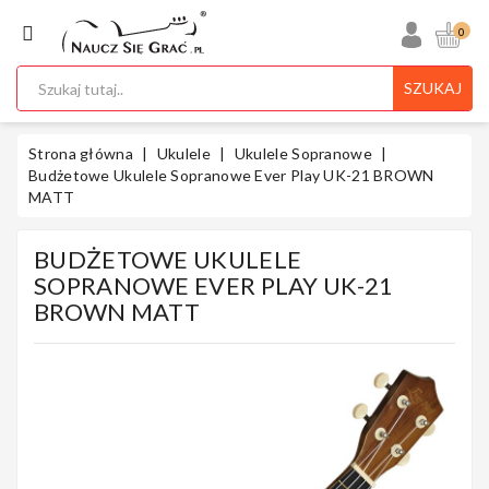
KATEGORIA
0
SZUKAJ
Ukulele
Strona główna
Ukulele
Ukulele Sopranowe
Budżetowe Ukulele Sopranowe Ever Play UK-21 BROWN
MATT
Gitary
BUDŻETOWE UKULELE
SOPRANOWE EVER PLAY UK-21
BROWN MATT
Instrumenty
Klawiszowe
Instrumenty