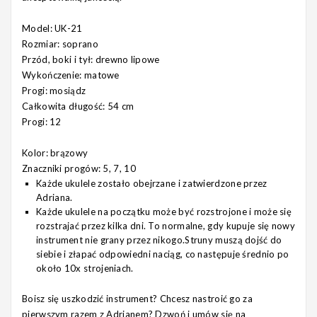
Model: UK-21
Rozmiar: soprano
Przód, boki i tył: drewno lipowe
Wykończenie: matowe
Progi: mosiądz
Całkowita długość: 54 cm
Progi: 12
Kolor: brązowy
Znaczniki progów: 5, 7, 10
Każde ukulele zostało obejrzane i zatwierdzone przez
Adriana.
Każde ukulele na początku może być rozstrojone i może się
rozstrajać przez kilka dni. To normalne, gdy kupuje się nowy
instrument nie grany przez nikogo.Struny muszą dojść do
siebie i złapać odpowiedni naciąg, co następuje średnio po
około 10x strojeniach.
Boisz się uszkodzić instrument? Chcesz nastroić go za
pierwszym razem z Adrianem? Dzwoń i umów się na