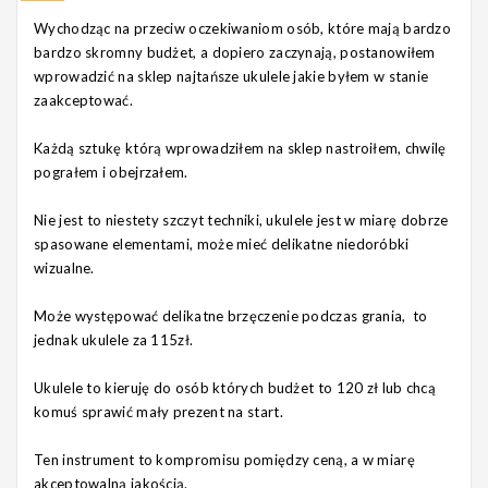
Wychodząc na przeciw oczekiwaniom osób, które mają bardzo
bardzo skromny budżet, a dopiero zaczynają, postanowiłem
wprowadzić na sklep najtańsze ukulele jakie byłem w stanie
zaakceptować.
Każdą sztukę którą wprowadziłem na sklep nastroiłem, chwilę
pograłem i obejrzałem.
Nie jest to niestety szczyt techniki, ukulele jest w miarę dobrze
spasowane elementami, może mieć delikatne niedoróbki
wizualne.
Może występować delikatne brzęczenie podczas grania, to
jednak ukulele za 115zł.
Ukulele to kieruję do osób których budżet to 120 zł lub chcą
komuś sprawić mały prezent na start.
Ten instrument to kompromisu pomiędzy ceną, a w miarę
akceptowalną jakością.