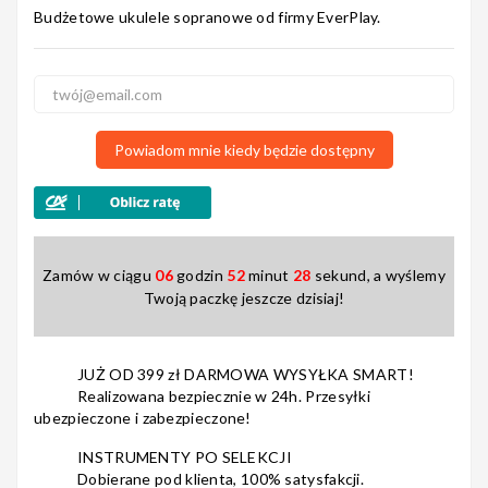
Budżetowe ukulele sopranowe od firmy EverPlay.
Nagłośnienie
Powiadom mnie kiedy będzie dostępny
Akcesoria
Zamów w ciągu
06
godzin
52
minut
28
sekund, a wyślemy
Kursy/Szkolenia
Twoją paczkę jeszcze dzisiaj!
JUŻ OD 399 zł DARMOWA WYSYŁKA SMART!
Realizowana bezpiecznie w 24h. Przesyłki
Prezenty
ubezpieczone i zabezpieczone!
INSTRUMENTY PO SELEKCJI
Dobierane pod klienta, 100% satysfakcji.
Rainbow