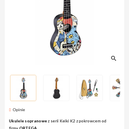
Perkusyjne
Instrumenty
Dęte
search
Instrumenty
Smyczkowe
Instrumenty
Opinie
Dla Dzieci
Ukulele sopranowe
z serii Keiki K2 z pokrowcem od
firmy
ORTEGA.