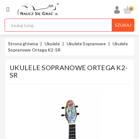
KATEGORIA
0
SZUKAJ
Ukulele
Strona główna
Ukulele
Ukulele Sopranowe
Ukulele
Sopranowe Ortega K2-SR
UKULELE SOPRANOWE ORTEGA K2-
Gitary
SR
Instrumenty
Klawiszowe
Instrumenty