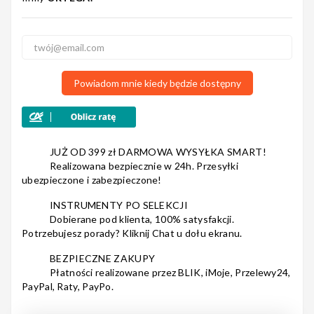
Nagłośnienie
Powiadom mnie kiedy będzie dostępny
Akcesoria
JUŻ OD 399 zł DARMOWA WYSYŁKA SMART!
Realizowana bezpiecznie w 24h. Przesyłki
ubezpieczone i zabezpieczone!
Kursy/Szkolenia
INSTRUMENTY PO SELEKCJI
Dobierane pod klienta, 100% satysfakcji.
Potrzebujesz porady? Kliknij Chat u dołu ekranu.
Prezenty
BEZPIECZNE ZAKUPY
Płatności realizowane przez BLIK, iMoje, Przelewy24,
PayPal, Raty, PayPo.
Rainbow