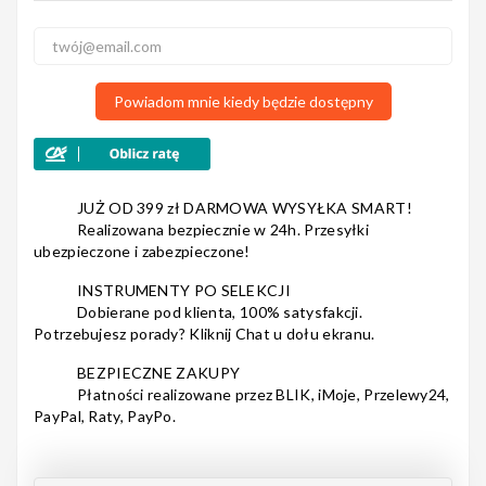
3
0
2
0
Nagłośnienie
1
0
Powiadom mnie kiedy będzie dostępny
Akcesoria
JUŻ OD 399 zł DARMOWA WYSYŁKA SMART!
Realizowana bezpiecznie w 24h. Przesyłki
ubezpieczone i zabezpieczone!
Kursy/Szkolenia
INSTRUMENTY PO SELEKCJI
Dobierane pod klienta, 100% satysfakcji.
Potrzebujesz porady? Kliknij Chat u dołu ekranu.
BEZPIECZNE ZAKUPY
Płatności realizowane przez BLIK, iMoje, Przelewy24,
Prezenty
PayPal, Raty, PayPo.
Rainbow