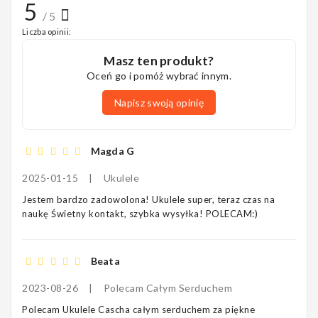
5
/ 5
Liczba opinii:
Masz ten produkt?
Oceń go i pomóż wybrać innym.
Napisz swoją opinię
Magda G
2025-01-15
|
Ukulele
Jestem bardzo zadowolona! Ukulele super, teraz czas na
naukę Świetny kontakt, szybka wysyłka! POLECAM:)
Beata
2023-08-26
|
Polecam Całym Serduchem
Polecam Ukulele Cascha całym serduchem za piękne