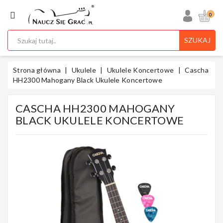
KATEGORIA
0
SZUKAJ
Ukulele
Strona główna
Ukulele
Ukulele Koncertowe
Cascha
HH2300 Mahogany Black Ukulele Koncertowe
CASCHA HH2300 MAHOGANY
Gitary
BLACK UKULELE KONCERTOWE
Instrumenty
Klawiszowe
Instrumenty