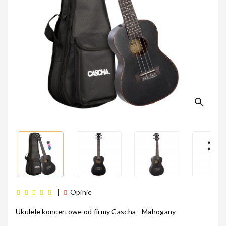
Perkusyjne
Instrumenty
Dęte
search
Instrumenty
Smyczkowe
Instrumenty
|
Opinie
Dla Dzieci
Ukulele koncertowe
od firmy Cascha - Mahogany
5
2
4
0