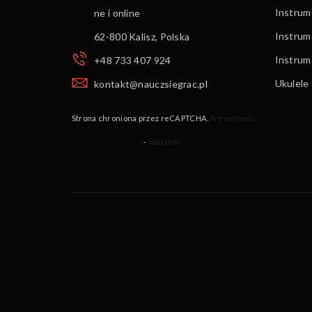
Instrume
ne i online
Instrum
62-800 Kalisz
,
Polska
Instru
+48 733 407 924
Ukulele
kontakt@nauczsiegrac.pl
Strona chroniona przez reCAPTCHA.
Prywatność
-
Warunki