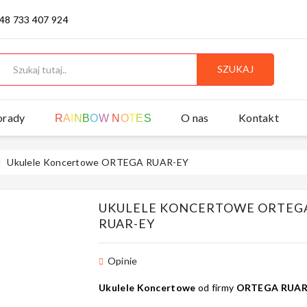
 48 733 407 924
SZUKAJ
orady
O nas
Kontakt
R
A
I
N
B
O
W
N
O
T
E
S
Ukulele Koncertowe ORTEGA RUAR-EY
UKULELE KONCERTOWE ORTEG
RUAR-EY
Opinie
Ukulele Koncertowe
od firmy
ORTEGA RUAR