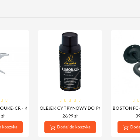
G-C
OUKE-CR - KAPODASTER DO UKULELE
OLEJEK CYTRYNOWY DO PODSTRUNNICY - 
BOSTON FC
 zł
26,99 zł
39
o koszyka
Dodaj do koszyka
Dodaj