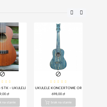


1-STK – UKULELE KONCERTOWE
UKULELE KONCERTOWE ORTEGA RUSWB-
FLIGHT 
9,00 zł
698,00 zł
k na stanie
brak na stanie