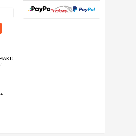
SMART!
i
u.