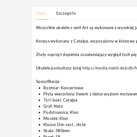
Opis
Szczegóły
Wszystkie ukulele z serii Art są wykonane z wysokiej 
Korpus wykonany z Catalpa, wyposażony w klonowy g
Złoty osprzęt dopełnia oszałamiający wygląd tych p
Ukulele posłuchasz tutaj
https://media.meinl.de/pd
Specyfikacja:
Rozmiar: Koncertowe
Płyta wierzchnia: Świerk z dekoracyjnym motywe
Tył i boki: Catalpa
Gryf: Nato
Podstrunnica: Klon
Mostek: Klon
Klucze: Die-cast , złote
Skala: 380mm
Progi: 18