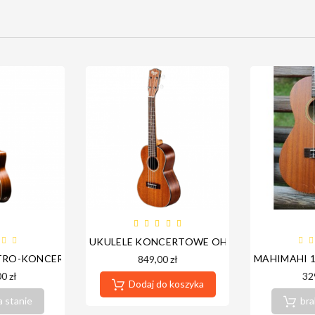

UKULELE KONCERTOWE OHANA CK-14
KTRO-KONCERTOWE OHANA CK-20CE
MAHIMAHI 
849,00 zł
0 zł
32
Dodaj do koszyka
a stanie
bra