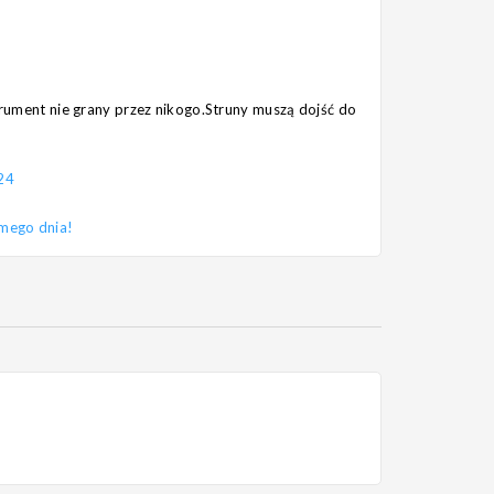
strument nie grany przez nikogo.Struny muszą dojść do
24
amego dnia!