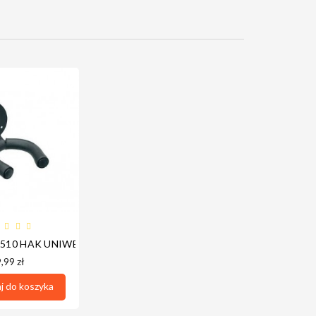
ORTEGA OLEM
-510 HAK UNIWERSALNY DO INSTRUMENTÓW
,99 zł
 do koszyka