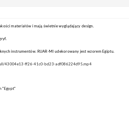
jakości materiałów i mają świetnie wyglądający design.
ryf.
ięknych instrumentów. RUAR-MI udekorowany jest wzorem Egiptu.
b/full/43004e13-ff26-41c0-bd23-adf086224d95.mp4
m "Egypt"