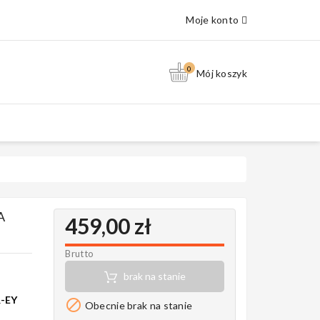
Moje konto
0
Mój koszyk
A
459,00 zł
Brutto
brak na stanie
-EY

Obecnie brak na stanie