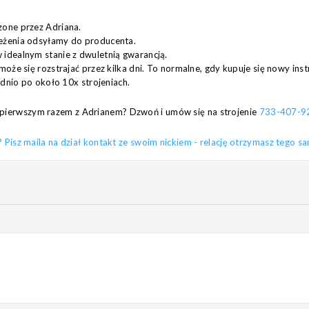
zone przez Adriana.
eżenia odsyłamy do producenta.
idealnym stanie z dwuletnią gwarancją.
może się rozstrajać przez kilka dni. To normalne, gdy kupuje się nowy in
ednio po około 10x strojeniach.
za pierwszym razem z Adrianem? Dzwoń i umów się na strojenie
733-407-9
sz maila na dział kontakt ze swoim nickiem - relację otrzymasz tego s