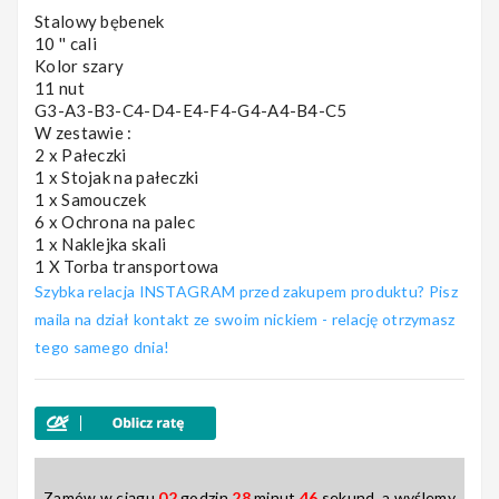
Stalowy bębenek
10 '' cali
Nagłośnienie
Kolor szary
11 nut
G3-A3-B3-C4-D4-E4-F4-G4-A4-B4-C5
W zestawie :
2 x Pałeczki
Akcesoria
1 x Stojak na pałeczki
1 x Samouczek
6 x Ochrona na palec
1 x Naklejka skali
1 X Torba transportowa
Kursy/Szkolenia
Szybka relacja INSTAGRAM przed zakupem produktu? Pisz
maila na dział kontakt ze swoim nickiem - relację otrzymasz
tego samego dnia!
Prezenty
Rainbow
Zamów w ciągu
02
godzin
28
minut
44
sekund, a wyślemy