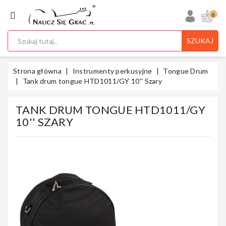
KATEGORIA
0
SZUKAJ
Ukulele
Strona główna
Instrumenty perkusyjne
Tongue Drum
Tank drum tongue HTD1011/GY 10'' Szary
TANK DRUM TONGUE HTD1011/GY
Gitary
10'' SZARY
Instrumenty
Klawiszowe
Instrumenty