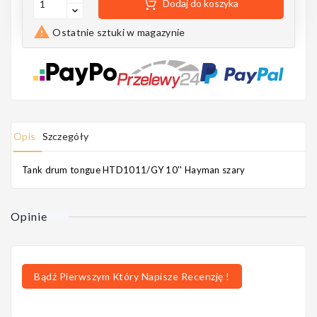
Dodaj do koszyka

Ostatnie sztuki w magazynie
Opis
Szczegóły
Tank drum tongue HTD1011/GY 10'' Hayman szary
Opinie
Bądź Pierwszym Który Napisze Recenzję !