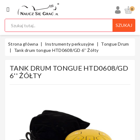
KATEGORIA
0
SZUKAJ
Ukulele
Strona główna
Instrumenty perkusyjne
Tongue Drum
Tank drum tongue HTD0608/GD 6'' Żółty
TANK DRUM TONGUE HTD0608/GD
Gitary
6'' ŻÓŁTY
Instrumenty
Klawiszowe
Instrumenty