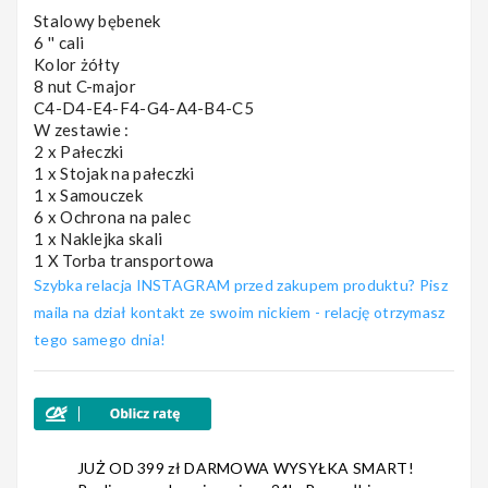
Stalowy bębenek
6 '' cali
Nagłośnienie
Kolor żółty
8 nut C-major
C4-D4-E4-F4-G4-A4-B4-C5
W zestawie :
2 x Pałeczki
Akcesoria
1 x Stojak na pałeczki
1 x Samouczek
6 x Ochrona na palec
1 x Naklejka skali
1 X Torba transportowa
Kursy/Szkolenia
Szybka relacja INSTAGRAM przed zakupem produktu? Pisz
maila na dział kontakt ze swoim nickiem - relację otrzymasz
tego samego dnia!
Prezenty
JUŻ OD 399 zł DARMOWA WYSYŁKA SMART!
Rainbow