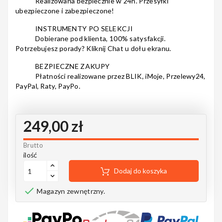
Realizowana bezpiecznie w 24h. Przesyłki
Notes
ubezpieczone i zabezpieczone!
INSTRUMENTY PO SELEKCJI
Dobierane pod klienta, 100% satysfakcji.
Potrzebujesz porady? Kliknij Chat u dołu ekranu.
MAHILELE
BEZPIECZNE ZAKUPY
Płatności realizowane przez BLIK, iMoje, Przelewy24,
PayPal, Raty, PayPo.
Ortega
249,00 zł
Brutto
ilość
Usługi
Dodaj do koszyka

Magazyn zewnętrzny.