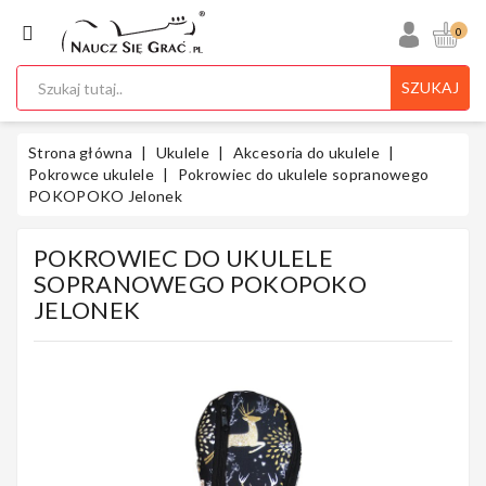
KATEGORIA
0
SZUKAJ
Ukulele
Strona główna
Ukulele
Akcesoria do ukulele
Pokrowce ukulele
Pokrowiec do ukulele sopranowego
POKOPOKO Jelonek
Gitary
POKROWIEC DO UKULELE
SOPRANOWEGO POKOPOKO
JELONEK
Instrumenty
Klawiszowe
Instrumenty