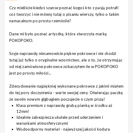
Czy mieliście kiedyś szanse poznać kogoś kto z pasją potrafi
coś tworzyć i nie mówię tutaj o pisaniu wierszy, tylko o takim
namacalnym po prostu rzemiośle?
Dane mi było poznać artystkę, która stworzyła markę
POKOPOKO.
Szyje naprawdę niesamowicie piękne pokrowce i nie chodzi
tutaj już tylko o oryginalne wzornictwo, ale o to, że otrzymując
od niej zamówione pokrowce zobaczyłem ile w POKOPOKO
jest po prostu miłości...
Zdecydowanie najpiękniej wykonane pokrowce z jakimi miałem
do tej pory doczynienia - warte swojej ceny. Otwierając paczkę
ze swoim nowym gigbagiem poczujecie o czym piszę!
Klasa premium z naprawdę grubą pianką w środku aż
12mm!
Idealnie zabezpiecza ukulele przed uderzeniem i
warunkami atmosferycznymi
Wodoodporny materiał - najwyższej jakości kodura