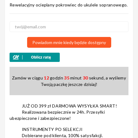
Rewelacyjny ocieplany pokrowiec do ukulele sopranowego.
5
2
4
0
Nagłośnienie
3
0
2
0
1
0
Powiadom mnie kiedy będzie dostępny
Akcesoria
Zamów w ciągu
12
godzin
35
minut
30
sekund, a wyślemy
Kursy/Szkolenia
Twoją paczkę jeszcze dzisiaj!
JUŻ OD 399 zł DARMOWA WYSYŁKA SMART!
Realizowana bezpiecznie w 24h. Przesyłki
Prezenty
ubezpieczone i zabezpieczone!
INSTRUMENTY PO SELEKCJI
Dobierane pod klienta, 100% satysfakcji.
Rainbow