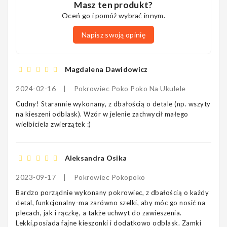
Masz ten produkt?
Oceń go i pomóż wybrać innym.
Napisz swoją opinię
Magdalena Dawidowicz
2024-02-16
|
Pokrowiec Poko Poko Na Ukulele
Cudny! Starannie wykonany, z dbałością o detale (np. wszyty
na kieszeni odblask). Wzór w jelenie zachwycił małego
wielbiciela zwierzątek :)
Aleksandra Osika
2023-09-17
|
Pokrowiec Pokopoko
Bardzo porządnie wykonany pokrowiec, z dbałością o każdy
detal, funkcjonalny-ma zarówno szelki, aby móc go nosić na
plecach, jak i rączkę, a także uchwyt do zawieszenia.
Lekki,posiada fajne kieszonki i dodatkowo odblask. Zamki