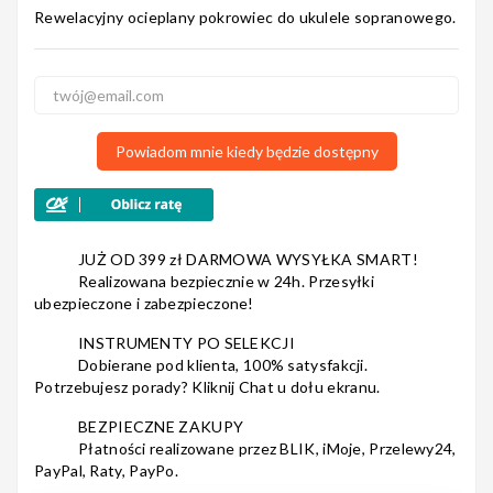
Rewelacyjny ocieplany pokrowiec do ukulele sopranowego.
Nagłośnienie
Powiadom mnie kiedy będzie dostępny
Akcesoria
JUŻ OD 399 zł DARMOWA WYSYŁKA SMART!
Realizowana bezpiecznie w 24h. Przesyłki
Kursy/Szkolenia
ubezpieczone i zabezpieczone!
INSTRUMENTY PO SELEKCJI
Dobierane pod klienta, 100% satysfakcji.
Potrzebujesz porady? Kliknij Chat u dołu ekranu.
Prezenty
BEZPIECZNE ZAKUPY
Płatności realizowane przez BLIK, iMoje, Przelewy24,
PayPal, Raty, PayPo.
Rainbow