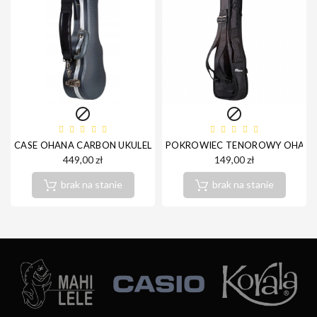


CASE OHANA CARBON UKULELE KONCERTOWE UCH-24
POKROWIEC TENOROWY OHANA U
449,00 zł
149,00 zł
brak na stanie
brak na stanie