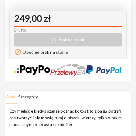
Notes
249,00 zł
Brutto
MAHILELE
brak na stanie

Obecnie brak na stanie
Ortega
Opis
Szczegóły
Usługi
Czy mieliście kiedyś szanse poznać kogoś kto z pasją potrafi
coś tworzyć i nie mówię tutaj o pisaniu wierszy, tylko o takim
namacalnym po prostu rzemiośle?