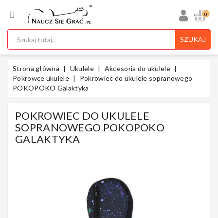
KATEGORIA
0
SZUKAJ
Ukulele
Strona główna
Ukulele
Akcesoria do ukulele
Pokrowce ukulele
Pokrowiec do ukulele sopranowego
POKOPOKO Galaktyka
Gitary
POKROWIEC DO UKULELE
SOPRANOWEGO POKOPOKO
GALAKTYKA
Instrumenty
Klawiszowe
Instrumenty