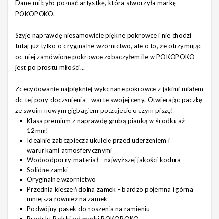
Dane mi było poznać artystkę, która stworzyła markę
POKOPOKO.
Szyje naprawdę niesamowicie piękne pokrowce i nie chodzi
tutaj już tylko o oryginalne wzornictwo, ale o to, że otrzymując
od niej zamówione pokrowce zobaczyłem ile w POKOPOKO
jest po prostu miłości...
Zdecydowanie najpiękniej wykonane pokrowce z jakimi miałem
do tej pory doczynienia - warte swojej ceny. Otwierając paczkę
ze swoim nowym gigbagiem poczujecie o czym piszę!
Klasa premium z naprawdę grubą pianką w środku aż
12mm!
Idealnie zabezpiecza ukulele przed uderzeniem i
warunkami atmosferycznymi
Wodoodporny materiał - najwyższej jakości kodura
Solidne zamki
Oryginalne wzornictwo
Przednia kieszeń dolna zamek - bardzo pojemna i górna
mniejsza również na zamek
Podwójny pasek do noszenia na ramieniu
Produkt Polski od marki POKOPOKO