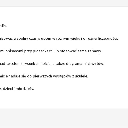
lin.
nizować wspólny czas grupom w różnym wieku i o różnej liczebności.
mi opisanymi przy piosenkach lub stosować same zabawy.
nad tekstem), rysunkami bicia, a także diagramami chwytów.
micie nadaje się do pierwszych występów z ukulele.
, dzieci i młodzieży.