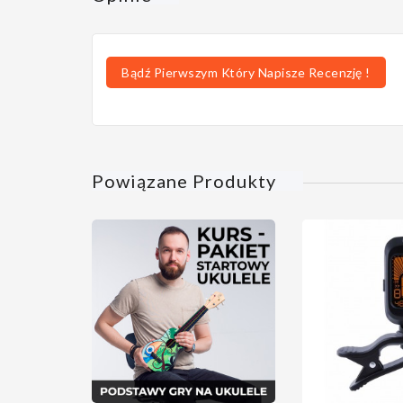
Bądź Pierwszym Który Napisze Recenzję !
Powiązane Produkty