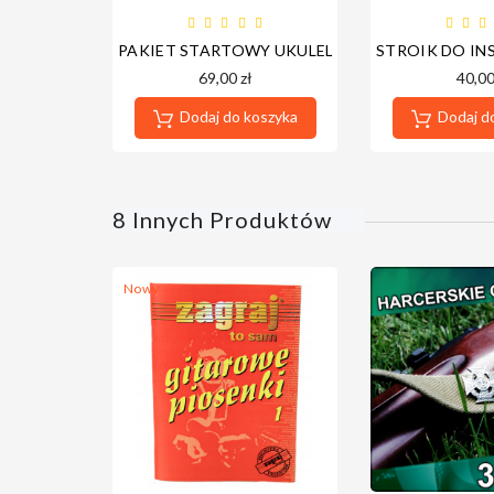
PAKIET STARTOWY UKULELE WERSJA CYFROWA
STROIK DO IN
69,00 zł
40,00
Dodaj do koszyka
Dodaj d
8 Innych Produktów
Nowy