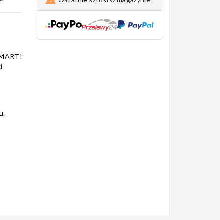
SMART!
i
u.