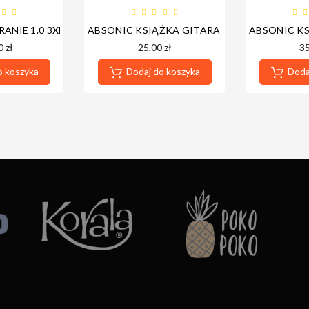
UDIO BIS
RANIE 1.0 3XDVD WERSJA PŁYTOWA
ABSONIC KSIĄŻKA GITARA DLA KAŻDEGO
ABSONIC K
 zł
25,00 zł
35
o koszyka
Dodaj do koszyka
Dodaj