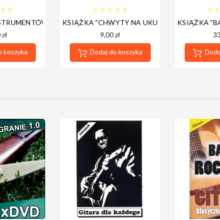
 - NOWA PLATFORMA - DOSTĘP ROCZNY
STRUMENTÓW BOSTON IT-5
KSIĄŻKA "CHWYTY NA UKULELE"
KSIĄŻKA "B
 zł
9,00 zł
33
o koszyka
Dodaj do koszyka
Dodaj