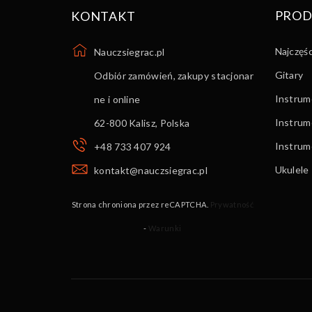
PROD
KONTAKT
Najczęś
Nauczsiegrac.pl
Gitary
Odbiór zamówień, zakupy stacjonar
Instrume
ne i online
Instrum
62-800 Kalisz
,
Polska
Instru
+48 733 407 924
Ukulele
kontakt@nauczsiegrac.pl
Strona chroniona przez reCAPTCHA.
Prywatność
-
Warunki