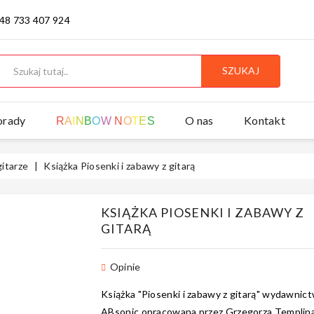
 48 733 407 924
SZUKAJ
orady
O nas
Kontakt
R
A
I
N
B
O
W
N
O
T
E
S
gitarze
Książka Piosenki i zabawy z gitarą
KSIĄŻKA PIOSENKI I ZABAWY Z
GITARĄ
Opinie
Książka "Piosenki i zabawy z gitarą" wydawnic
ABsonic opracowana przez Grzegorza Templina