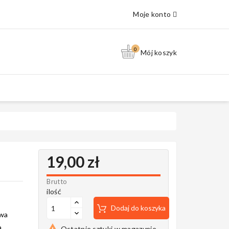
Moje konto
0
Mój koszyk
19,00 zł
Brutto
ilość
Dodaj do koszyka
twa

.
Ostatnie sztuki w magazynie