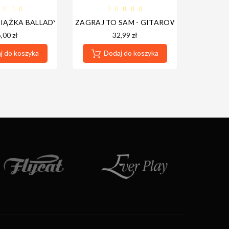
SIĄŻKA BALLADY ROCKOWE NA GITARĘ
ZAGRAJ TO SAM - GITAROWE PIOSENKI CZ.
GITAROWE
,00 zł
32,99 zł
 do koszyka
Dodaj do koszyka
Do