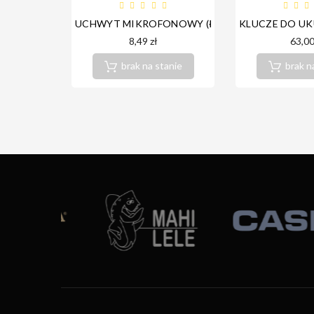
UCHWYT MIKROFONOWY (ŁÓDKA) GATT-AUDIO
KLUCZE DO U
8,49 zł
63,00
brak na stanie
brak n