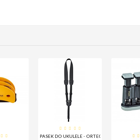

PASEK DO UKULELE - ORTEGA OUSHK-BK