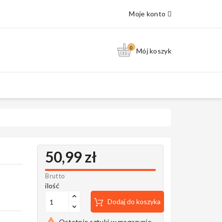
Moje konto
0
Mój koszyk
50,99 zł
Brutto
ilość
Dodaj do koszyka

Ostatnie sztuki w magazynie