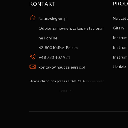
PROD
KONTAKT
Najczęś
Nauczsiegrac.pl
Gitary
Odbiór zamówień, zakupy stacjonar
Instrume
ne i online
Instrum
62-800 Kalisz
,
Polska
Instru
+48 733 407 924
Ukulele
kontakt@nauczsiegrac.pl
Strona chroniona przez reCAPTCHA.
Prywatność
-
Warunki