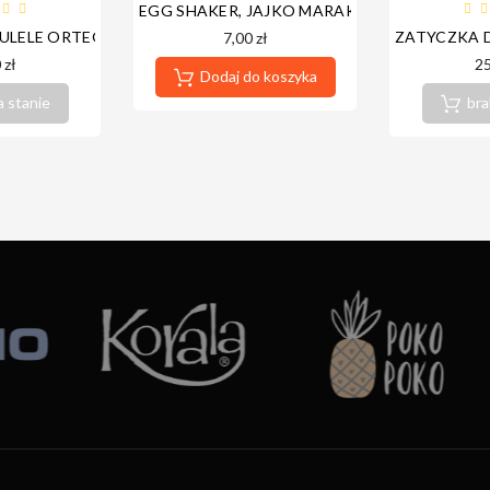
EGG SHAKER, JAJKO MARAKAS, GRZECHOTK
 GMH-6
KULELE ORTEGA OTMUKSTD-CR
ZATYCZKA 
7,00 zł
 zł
25
Dodaj do koszyka
a stanie
bra