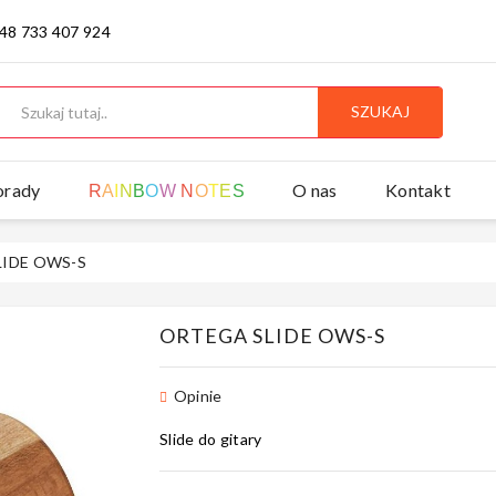
 48 733 407 924
SZUKAJ
orady
O nas
Kontakt
R
A
I
N
B
O
W
N
O
T
E
S
IDE OWS-S
ORTEGA SLIDE OWS-S
Opinie
Slide do gitary