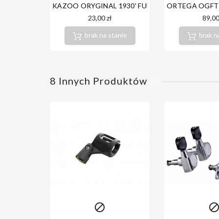
KAZOO ORYGINAL 1930' FULL METAL - PROFESJ
ORTEGA OGFT 
23,00 zł
89,00
brak na stanie
brak n
8 Innych Produktów
