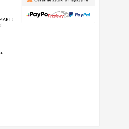
SMART!
i
u.