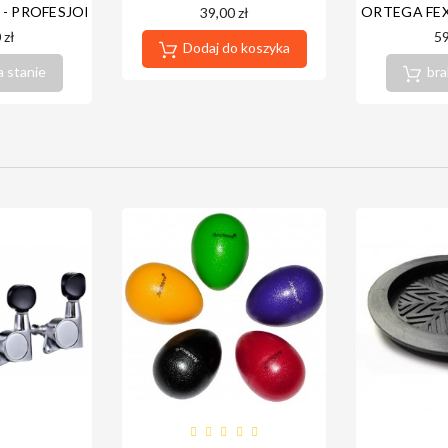
ONALNA SERIA
- PROFESJONALNY TAMBURYN NA STOPĘ
ORTEGA FEX
39,00 zł
 zł
59
Dodaj do koszyka
a stanie
bra
