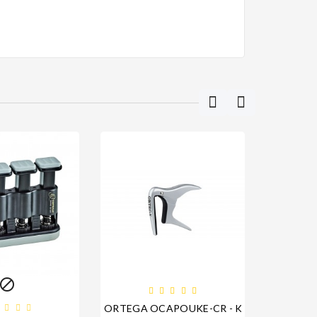

ORTEGA OCAPOUKE-CR - KAPODASTER D
STRUNY 