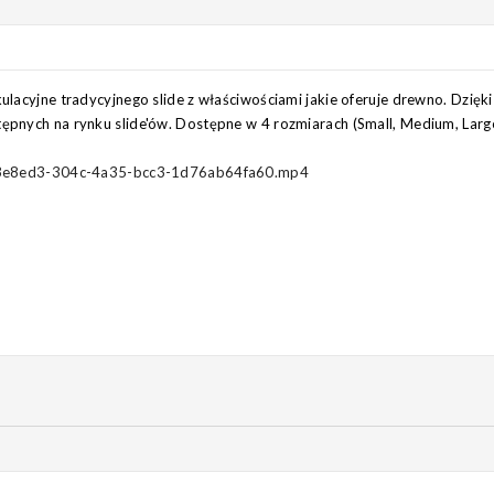
lacyjne tradycyjnego slide z właściwościami jakie oferuje drewno. Dzięki 
ępnych na rynku slide'ów. Dostępne w 4 rozmiarach (Small, Medium, Large
/773e8ed3-304c-4a35-bcc3-1d76ab64fa60.mp4