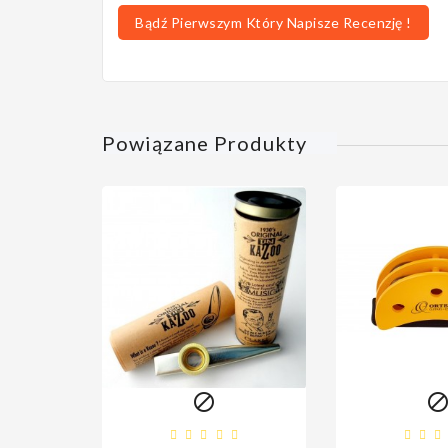
Bądź Pierwszym Który Napisze Recenzję !
Powiązane Produkty
