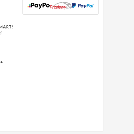
SMART!
i
u.