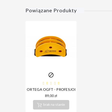
Powiązane Produkty

ORTEGA OGFT - PROFESJONALNY TAMBURYN N
89,00 zł
brak na stanie