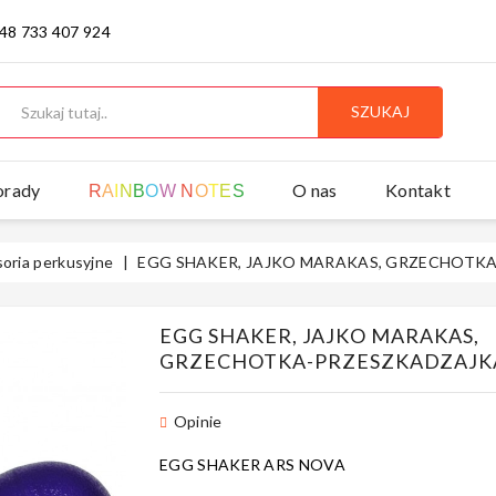
 48 733 407 924
SZUKAJ
orady
O nas
Kontakt
R
A
I
N
B
O
W
N
O
T
E
S
oria perkusyjne
EGG SHAKER, JAJKO MARAKAS, GRZECHOTK
EGG SHAKER, JAJKO MARAKAS,
GRZECHOTKA-PRZESZKADZAJK
Opinie
EGG SHAKER ARS NOVA