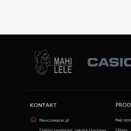
PROD
KONTAKT
Najczęś
Nauczsiegrac.pl
Gitary
Odbiór zamówień, zakupy stacjonar