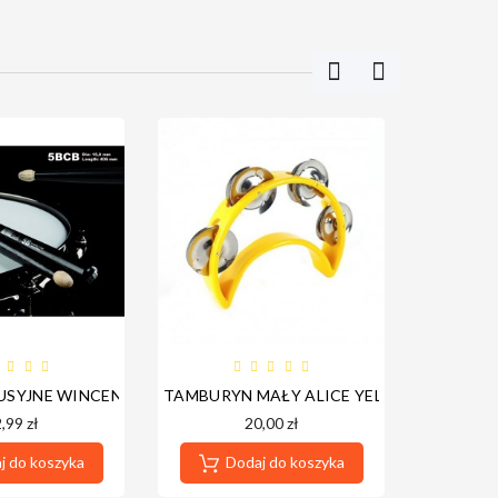
USYJNE WINCENT W-5BCB
TAMBURYN MAŁY ALICE YELLOW ATB009/Y
PAŁKI P
,99 zł
20,00 zł
 do koszyka
Dodaj do koszyka
Do