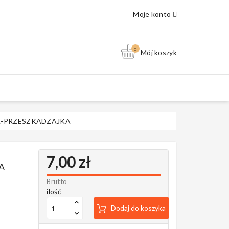
Moje konto
0
Mój koszyk
A-PRZESZKADZAJKA
7,00 zł
A
Brutto
ilość
Dodaj do koszyka