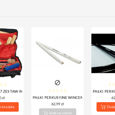

-17 ZESTAW INSTRUMENTÓW PERKUSYJNYCH
PAŁKI PERK
PAŁKI PERKUSYJNE WINCENT W-7ACW
 zł
62
62,99 zł
o koszyka
Dodaj
brak na stanie