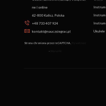
Instrume
ne i online
Instrum
62-800 Kalisz
,
Polska
Instru
+48 733 407 924
Ukulele
kontakt@nauczsiegrac.pl
Strona chroniona przez reCAPTCHA.
Prywatność
-
Warunki