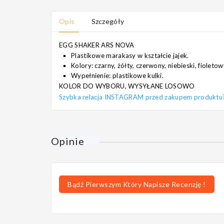
Opis
Szczegóły
EGG SHAKER ARS NOVA
Plastikowe marakasy w kształcie jajek.
Kolory: czarny, żółty, czerwony, niebieski, fioletowy
Wypełnienie: plastikowe kulki.
KOLOR DO WYBORU, WYSYŁANE LOSOWO
Szybka relacja INSTAGRAM przed zakupem produktu? Pi
Opinie
Bądź Pierwszym Który Napisze Recenzję !