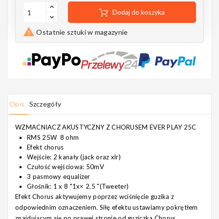
Notes
Dodaj do koszyka

Ostatnie sztuki w magazynie
MAHILELE
Opis
Szczegóły
Ortega
WZMACNIACZ AKUSTYCZNY Z CHORUSEM EVER PLAY 25C
RMS 25W 8 ohm
Efekt chorus
Wejście: 2 kanały (jack oraz xlr)
Usługi
Czułość wejściowa: 50mV
3 pasmowy equalizer
Głośnik: 1 x 8 "1x× 2,5 "(Tweeter)
Efekt
Chorus
aktywujemy poprzez wciśnięcie guzika z
odpowiednim oznaczeniem. Siłę efektu ustawiamy pokrętłem
znajdującym się po prawej stronie od guziczka Chorus.