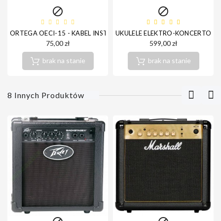


ORTEGA OECI-15 - KABEL INSTRUMENTALNY JACK-JACK
UKULELE ELEKTRO-KONCERTOWE
75,00 zł
599,00 zł
brak na stanie
brak na stanie
8 Innych Produktów