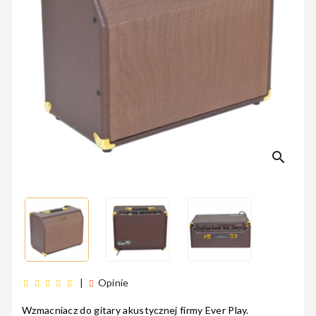
Perkusyjne
Instrumenty
Dęte
search
Instrumenty
Smyczkowe
Instrumenty
Dla Dzieci
|
Opinie
Wzmacniacz do gitary akustycznej firmy Ever Play.
5
1