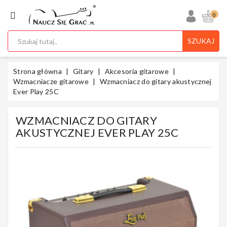
KATEGORIA
0
SZUKAJ
Ukulele
Strona główna
Gitary
Akcesoria gitarowe
Wzmacniacze gitarowe
Wzmacniacz do gitary akustycznej
Ever Play 25C
Gitary
WZMACNIACZ DO GITARY
AKUSTYCZNEJ EVER PLAY 25C
Instrumenty
Klawiszowe
Instrumenty