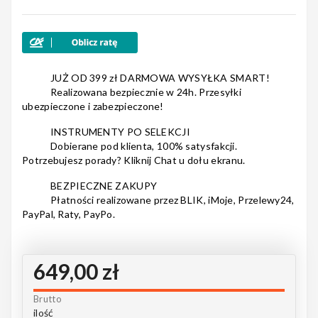
4
0
3
0
Nagłośnienie
2
0
1
0
JUŻ OD 399 zł DARMOWA WYSYŁKA SMART!
Realizowana bezpiecznie w 24h. Przesyłki
ubezpieczone i zabezpieczone!
Akcesoria
INSTRUMENTY PO SELEKCJI
Dobierane pod klienta, 100% satysfakcji.
Potrzebujesz porady? Kliknij Chat u dołu ekranu.
Kursy/Szkolenia
BEZPIECZNE ZAKUPY
Płatności realizowane przez BLIK, iMoje, Przelewy24,
PayPal, Raty, PayPo.
Prezenty
649,00 zł
Brutto
Rainbow
ilość