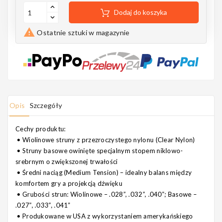
Notes
Dodaj do koszyka

Ostatnie sztuki w magazynie
MAHILELE
Opis
Szczegóły
Ortega
Cechy produktu:
•
Wiolinowe struny z przezroczystego nylonu (Clear Nylon)
•
Struny basowe owinięte specjalnym stopem niklowo-
srebrnym o zwiększonej trwałości
Usługi
•
Średni naciąg (Medium Tension) – idealny balans między
komfortem gry a projekcją dźwięku
•
Grubości strun: Wiolinowe – .028”, .032”, .040”; Basowe –
.027”, .033”, .041”
•
Produkowane w USA z wykorzystaniem amerykańskiego