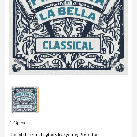
Perkusyjne
Instrumenty
Dęte
search
Instrumenty
Smyczkowe
Instrumenty
Dla Dzieci
Opinie
Komplet strun do gitary klasycznej Preferita