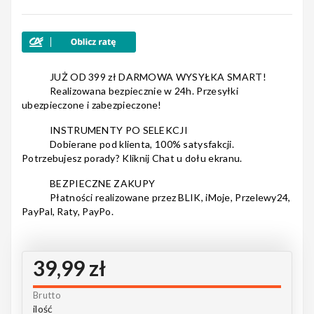
Nagłośnienie
JUŻ OD 399 zł DARMOWA WYSYŁKA SMART!
Realizowana bezpiecznie w 24h. Przesyłki
ubezpieczone i zabezpieczone!
Akcesoria
INSTRUMENTY PO SELEKCJI
Dobierane pod klienta, 100% satysfakcji.
Potrzebujesz porady? Kliknij Chat u dołu ekranu.
Kursy/Szkolenia
BEZPIECZNE ZAKUPY
Płatności realizowane przez BLIK, iMoje, Przelewy24,
PayPal, Raty, PayPo.
Prezenty
39,99 zł
Brutto
Rainbow
ilość