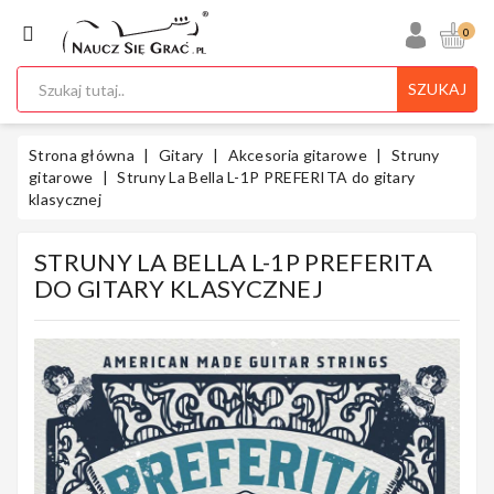
KATEGORIA
0
SZUKAJ
Ukulele
Strona główna
Gitary
Akcesoria gitarowe
Struny
gitarowe
Struny La Bella L-1P PREFERITA do gitary
klasycznej
Gitary
STRUNY LA BELLA L-1P PREFERITA
DO GITARY KLASYCZNEJ
Instrumenty
Klawiszowe
Instrumenty