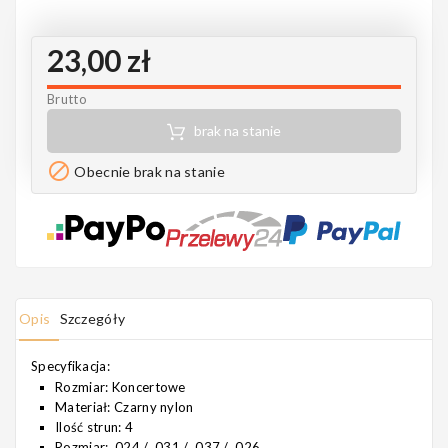
Notes
23,00 zł
Brutto
MAHILELE
brak na stanie

Obecnie brak na stanie
Ortega
Opis
Szczegóły
Usługi
Specyfikacja:
Rozmiar: Koncertowe
Materiał: Czarny nylon
Ilość strun: 4
Rozmiar: .024 / .031 / .037 / .026