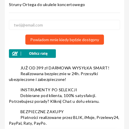
Struny Ortega do ukulele koncertowego
Nagłośnienie
Powiadom mnie kiedy będzie dostępny
Akcesoria
JUŻ OD 399 zł DARMOWA WYSYŁKA SMART!
Realizowana bezpiecznie w 24h. Przesyłki
Kursy/Szkolenia
ubezpieczone i zabezpieczone!
INSTRUMENTY PO SELEKCJI
Dobierane pod klienta, 100% satysfakcji.
Potrzebujesz porady? Kliknij Chat u dołu ekranu.
Prezenty
BEZPIECZNE ZAKUPY
Płatności realizowane przez BLIK, iMoje, Przelewy24,
PayPal, Raty, PayPo.
Rainbow