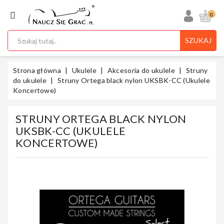
KATEGORIA
0
SZUKAJ
Ukulele
Strona główna
Ukulele
Akcesoria do ukulele
Struny
do ukulele
Struny Ortega black nylon UKSBK-CC (Ukulele
Koncertowe)
Gitary
STRUNY ORTEGA BLACK NYLON
UKSBK-CC (UKULELE
KONCERTOWE)
Instrumenty
Klawiszowe
Instrumenty