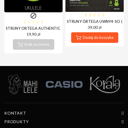

STRUNY ORTEGA UWNY4-SO (UK
39,00 zł
STRUNY ORTEGA AUTHENTIC BLACK NYLON UKABK-SO (UKULELE
19,90 zł
Dodaj do koszyka
brak na stanie
KONTAKT
PRODUKTY