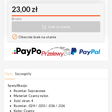
Notes
23,00 zł
Brutto
brak na stanie
MAHILELE

Obecnie brak na stanie
Ortega
Opis
Szczegóły
Usługi
Specyfikacja:
Rozmiar: Sopranowe
Materiał: Czarny nylon
Ilość strun: 4
Rozmiar: .024 / .030 / .036 / .026
Kolor: Czarny