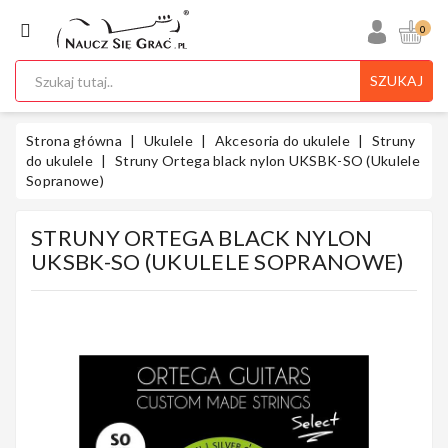
KATEGORIA
0
SZUKAJ
Ukulele
Strona główna
Ukulele
Akcesoria do ukulele
Struny
do ukulele
Struny Ortega black nylon UKSBK-SO (Ukulele
Sopranowe)
Gitary
STRUNY ORTEGA BLACK NYLON
UKSBK-SO (UKULELE SOPRANOWE)
Instrumenty
Klawiszowe
Instrumenty