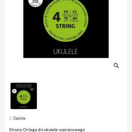
Perkusyjne
Instrumenty
Dęte
search
Instrumenty
Smyczkowe
Instrumenty
Dla Dzieci
Opinie
Struny Ortega do ukulele sopranowego