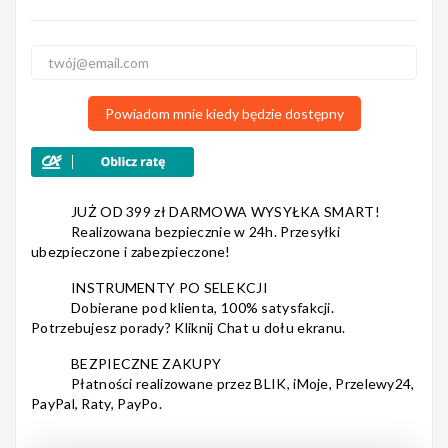
Nagłośnienie
Powiadom mnie kiedy będzie dostępny
Akcesoria
JUŻ OD 399 zł DARMOWA WYSYŁKA SMART!
Realizowana bezpiecznie w 24h. Przesyłki
ubezpieczone i zabezpieczone!
Kursy/Szkolenia
INSTRUMENTY PO SELEKCJI
Dobierane pod klienta, 100% satysfakcji.
Potrzebujesz porady? Kliknij Chat u dołu ekranu.
BEZPIECZNE ZAKUPY
Prezenty
Płatności realizowane przez BLIK, iMoje, Przelewy24,
PayPal, Raty, PayPo.
Rainbow