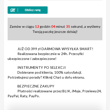
Nagłośnienie
Zamów w ciągu
12
godzin
04
minut
35
sekund, a wyślemy
Twoją paczkę jeszcze dzisiaj!
Akcesoria
JUŻ OD 399 zł DARMOWA WYSYŁKA SMART!
Realizowana bezpiecznie w 24h. Przesyłki
ubezpieczone i zabezpieczone!
Kursy/Szkolenia
INSTRUMENTY PO SELEKCJI
Dobierane pod klienta, 100% satysfakcji.
Potrzebujesz porady? Kliknij Chat u dołu ekranu.
BEZPIECZNE ZAKUPY
Prezenty
Płatności realizowane przez BLIK, iMoje, Przelewy24,
PayPal, Raty, PayPo.
Rainbow