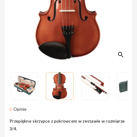
Perkusyjne
Instrumenty
Dęte
search
Instrumenty
Smyczkowe
Opinie
Instrumenty
Dla Dzieci
Przepiękne skrzypce z pokrowcem w zestawie w rozmiarze
3/4.