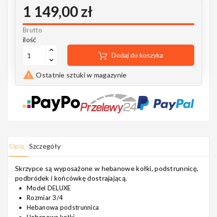
Notes
1 149,00 zł
Brutto
ilość
Dodaj do koszyka
MAHILELE

Ostatnie sztuki w magazynie
Ortega
Opis
Szczegóły
Usługi
Skrzypce są wyposażone w hebanowe kołki, podstrunnicę,
podbródek i końcówkę dostrajającą.
Model DELUXE
Rozmiar 3/4
Hebanowa podstrunnica
Hebanowe kołki