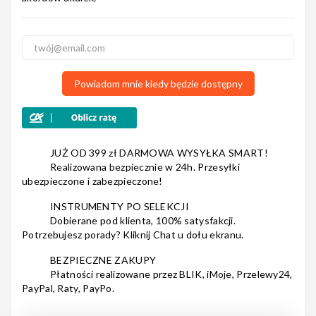
Nagłośnienie
Powiadom mnie kiedy będzie dostępny
Akcesoria
JUŻ OD 399 zł DARMOWA WYSYŁKA SMART!
Realizowana bezpiecznie w 24h. Przesyłki
ubezpieczone i zabezpieczone!
Kursy/Szkolenia
INSTRUMENTY PO SELEKCJI
Dobierane pod klienta, 100% satysfakcji.
Potrzebujesz porady? Kliknij Chat u dołu ekranu.
Prezenty
BEZPIECZNE ZAKUPY
Płatności realizowane przez BLIK, iMoje, Przelewy24,
PayPal, Raty, PayPo.
Rainbow