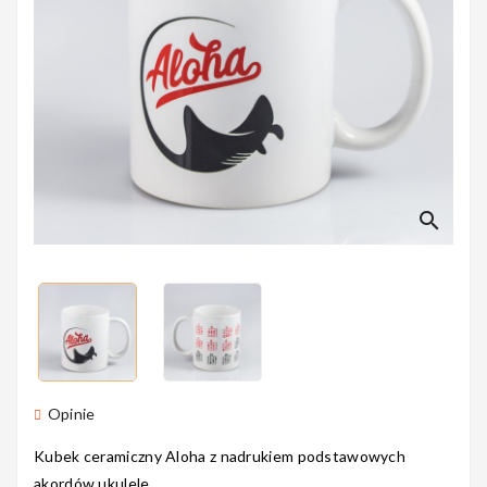
Perkusyjne
Instrumenty
Dęte
search
Instrumenty
Smyczkowe
Instrumenty
Opinie
Dla Dzieci
Kubek ceramiczny Aloha z nadrukiem podstawowych
akordów ukulele