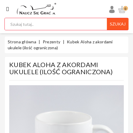
KATEGORIA
0
SZUKAJ
Ukulele
Strona główna
Prezenty
Kubek Aloha z akordami
ukulele (ilość ograniczona)
KUBEK ALOHA Z AKORDAMI
Gitary
UKULELE (ILOŚĆ OGRANICZONA)
Instrumenty
Klawiszowe
Instrumenty