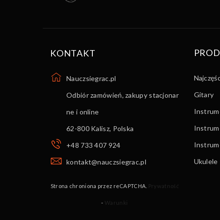
PROD
KONTAKT
Najczęś
Nauczsiegrac.pl
Gitary
Odbiór zamówień, zakupy stacjonar
Instrume
ne i online
Instrum
62-800 Kalisz
,
Polska
Instru
+48 733 407 924
Ukulele
kontakt@nauczsiegrac.pl
Strona chroniona przez reCAPTCHA.
Prywatność
-
Warunki