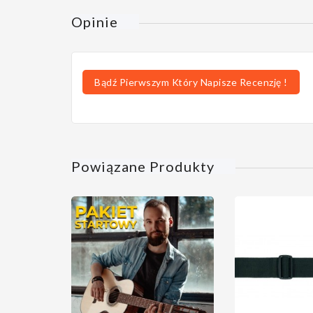
Opinie
Bądź Pierwszym Który Napisze Recenzję !
Powiązane Produkty