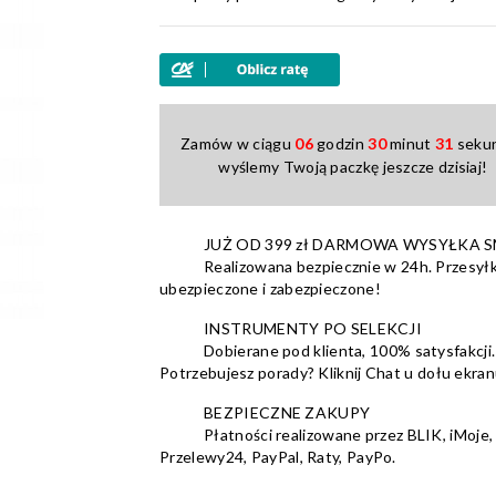
Zamów w ciągu
06
godzin
30
minut
30
sekun
wyślemy Twoją paczkę jeszcze dzisiaj!
JUŻ OD 399 zł DARMOWA WYSYŁKA 
Realizowana bezpiecznie w 24h. Przesyłk
ubezpieczone i zabezpieczone!
INSTRUMENTY PO SELEKCJI
Dobierane pod klienta, 100% satysfakcji.
Potrzebujesz porady? Kliknij Chat u dołu ekran
BEZPIECZNE ZAKUPY
Płatności realizowane przez BLIK, iMoje,
Przelewy24, PayPal, Raty, PayPo.