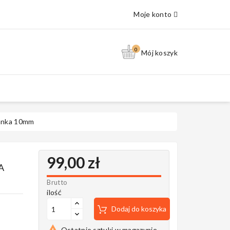
Moje konto
0
Mój koszyk
ianka 10mm
99,00 zł
A
Brutto
ilość
Dodaj do koszyka

Ostatnie sztuki w magazynie