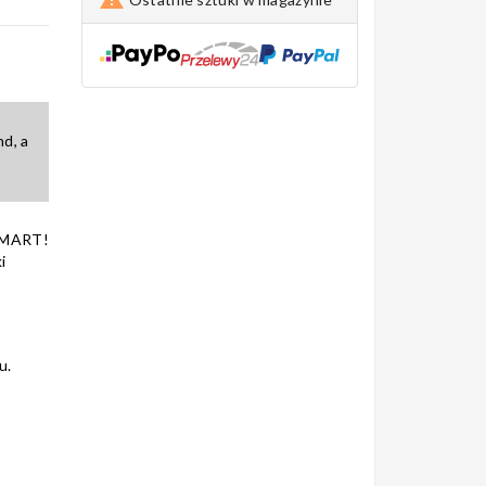
d, a
SMART!
i
u.