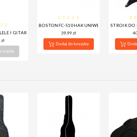

ATFORMA - DOSTĘP ROCZNY
BOSTON FC-510 HAK UNIWERSALNY DO IN
STROIK DO
LELE I GITAR BOSTON
39,99 zł
40
 zł
Dodaj do koszyka
Dodaj
a stanie