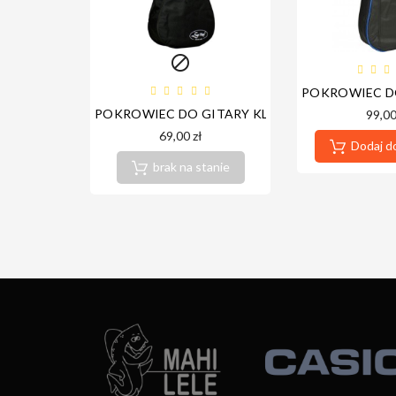

POKROWIEC DO
POKROWIEC DO GITARY KLASYCZNEJ 3/4 605C
99,00
69,00 zł
Dodaj d
brak na stanie