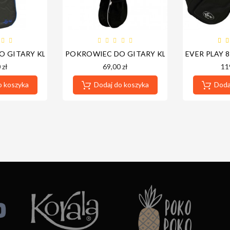
 GITARY KLASYCZNEJ 1/2 400C BL PIANKA 10MM
POKROWIEC DO GITARY KLASYCZNEJ 4/4 CG
EVER PLAY 
 PIANKA 5MM
 zł
69,00 zł
11
o koszyka
Dodaj do koszyka
Dodaj