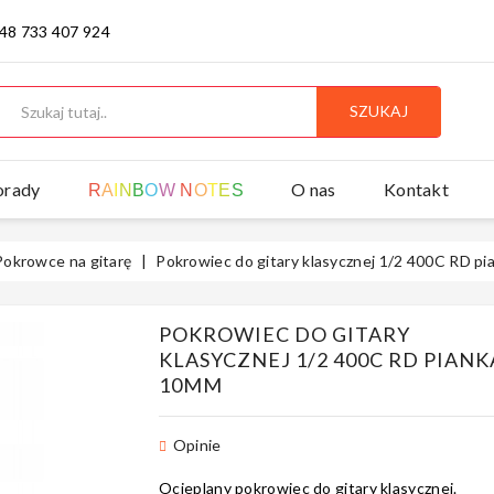
 48 733 407 924
SZUKAJ
orady
O nas
Kontakt
R
A
I
N
B
O
W
N
O
T
E
S
Pokrowce na gitarę
Pokrowiec do gitary klasycznej 1/2 400C RD p
POKROWIEC DO GITARY
KLASYCZNEJ 1/2 400C RD PIANK
10MM
Opinie
Ocieplany pokrowiec do gitary klasycznej.