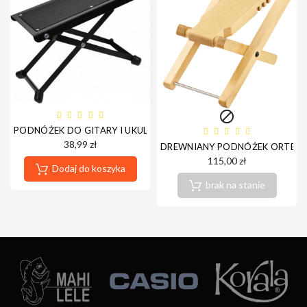

PODNÓŻEK DO GITARY I UKULELE BOSTON BFS-020
38,99 zł
DREWNIANY PODNÓŻEK ORTEG
115,00 zł
Dodaj do koszyka
brak na stanie