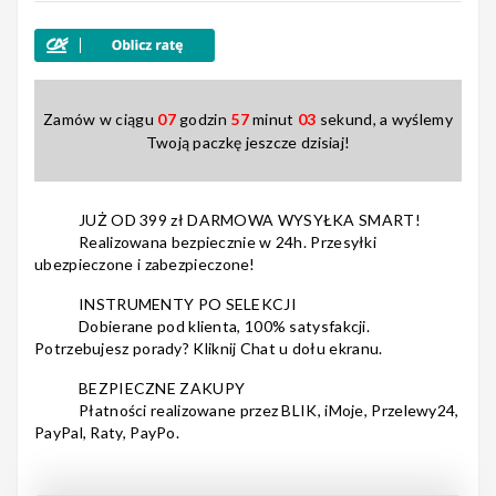
Nagłośnienie
Zamów w ciągu
07
godzin
57
minut
03
sekund, a wyślemy
Twoją paczkę jeszcze dzisiaj!
Akcesoria
JUŻ OD 399 zł DARMOWA WYSYŁKA SMART!
Realizowana bezpiecznie w 24h. Przesyłki
ubezpieczone i zabezpieczone!
Kursy/Szkolenia
INSTRUMENTY PO SELEKCJI
Dobierane pod klienta, 100% satysfakcji.
Potrzebujesz porady? Kliknij Chat u dołu ekranu.
BEZPIECZNE ZAKUPY
Prezenty
Płatności realizowane przez BLIK, iMoje, Przelewy24,
PayPal, Raty, PayPo.
Rainbow