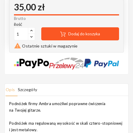
Notes
35,00 zł
Brutto
ilość
Dodaj do koszyka
MAHILELE

Ostatnie sztuki w magazynie
Ortega
Opis
Szczegóły
Usługi
Podnóżek firmy Ambra umożliwi poprawne ćwiczenia
na Twojej gitarze.
Podnóżek ma regulowaną wysokość w skali cztero-stopniowej
i jest metalowy.