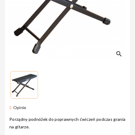
Perkusyjne
Instrumenty
Dęte
search
Instrumenty
Smyczkowe
Opinie
Instrumenty
Dla Dzieci
Porządny podnóżek do poprawnych ćwiczeń podczas grania
na gitarze.