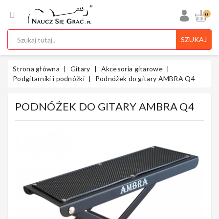
KATEGORIA
0
SZUKAJ
Ukulele
Strona główna
Gitary
Akcesoria gitarowe
Podgitarniki i podnóżki
Podnóżek do gitary AMBRA Q4
PODNÓŻEK DO GITARY AMBRA Q4
Gitary
Instrumenty
Klawiszowe
Instrumenty