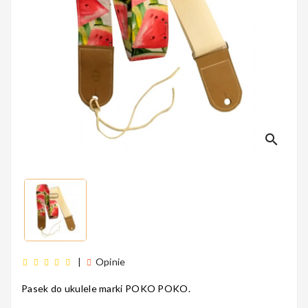
Perkusyjne
Instrumenty
Dęte
search
Instrumenty
Smyczkowe
Instrumenty
|
Opinie
Dla Dzieci
Pasek do ukulele marki POKO POKO.
5
1
4
0