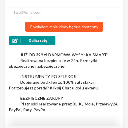
3
0
2
0
Nagłośnienie
1
0
Powiadom mnie kiedy będzie dostępny
Akcesoria
JUŻ OD 399 zł DARMOWA WYSYŁKA SMART!
Realizowana bezpiecznie w 24h. Przesyłki
ubezpieczone i zabezpieczone!
Kursy/Szkolenia
INSTRUMENTY PO SELEKCJI
Dobierane pod klienta, 100% satysfakcji.
Potrzebujesz porady? Kliknij Chat u dołu ekranu.
BEZPIECZNE ZAKUPY
Płatności realizowane przez BLIK, iMoje, Przelewy24,
Prezenty
PayPal, Raty, PayPo.
Rainbow