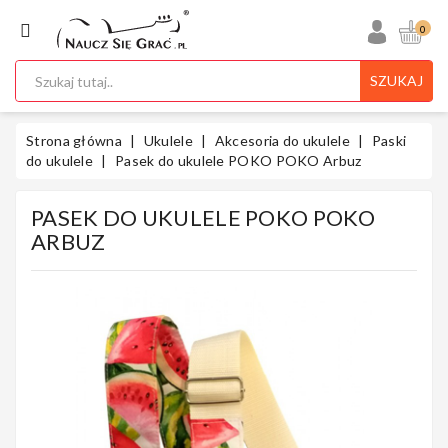
KATEGORIA
0
SZUKAJ
Ukulele
Strona główna
Ukulele
Akcesoria do ukulele
Paski
do ukulele
Pasek do ukulele POKO POKO Arbuz
PASEK DO UKULELE POKO POKO
Gitary
ARBUZ
Instrumenty
Klawiszowe
Instrumenty