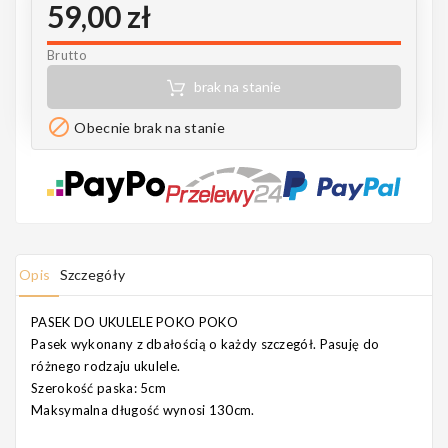
59,00 zł
Notes
Brutto
brak na stanie
MAHILELE

Obecnie brak na stanie
Ortega
Opis
Szczegóły
PASEK DO UKULELE POKO POKO
Usługi
Pasek wykonany z dbałością o każdy szczegół. Pasuję do
różnego rodzaju ukulele.
Szerokość paska: 5cm
Maksymalna długość wynosi
130cm
.