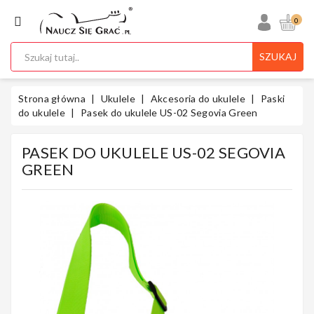
KATEGORIA
0
SZUKAJ
Ukulele
Strona główna
Ukulele
Akcesoria do ukulele
Paski
do ukulele
Pasek do ukulele US-02 Segovia Green
PASEK DO UKULELE US-02 SEGOVIA
Gitary
GREEN
Instrumenty
Klawiszowe
Instrumenty