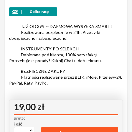
Nagłośnienie
JUŻ OD 399 zł DARMOWA WYSYŁKA SMART!
Realizowana bezpiecznie w 24h. Przesyłki
ubezpieczone i zabezpieczone!
Akcesoria
INSTRUMENTY PO SELEKCJI
Dobierane pod klienta, 100% satysfakcji.
Potrzebujesz porady? Kliknij Chat u dołu ekranu.
BEZPIECZNE ZAKUPY
Kursy/Szkolenia
Płatności realizowane przez BLIK, iMoje, Przelewy24,
PayPal, Raty, PayPo.
19,00 zł
Prezenty
Brutto
ilość
Rainbow