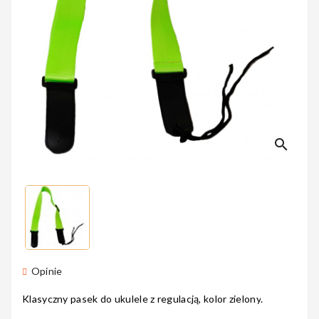
Perkusyjne
Instrumenty
Dęte
search
Instrumenty
Smyczkowe
Instrumenty
Opinie
Dla Dzieci
Klasyczny pasek do ukulele z regulacją, kolor
zielony
.