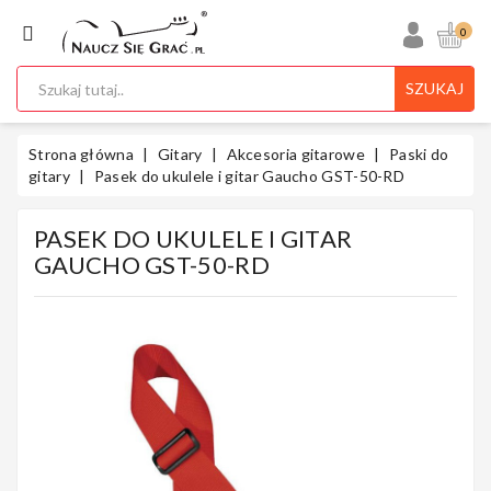
KATEGORIA
0
SZUKAJ
Ukulele
Strona główna
Gitary
Akcesoria gitarowe
Paski do
gitary
Pasek do ukulele i gitar Gaucho GST-50-RD
PASEK DO UKULELE I GITAR
Gitary
GAUCHO GST-50-RD
Instrumenty
Klawiszowe
Instrumenty