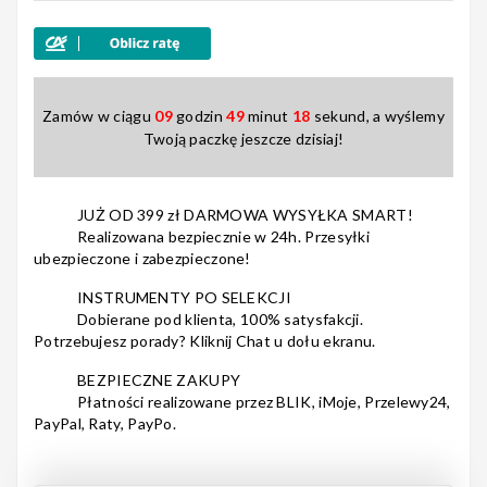
3
0
2
0
Nagłośnienie
1
0
Zamów w ciągu
09
godzin
49
minut
16
sekund, a wyślemy
Twoją paczkę jeszcze dzisiaj!
Akcesoria
JUŻ OD 399 zł DARMOWA WYSYŁKA SMART!
Realizowana bezpiecznie w 24h. Przesyłki
ubezpieczone i zabezpieczone!
Kursy/Szkolenia
INSTRUMENTY PO SELEKCJI
Dobierane pod klienta, 100% satysfakcji.
Potrzebujesz porady? Kliknij Chat u dołu ekranu.
BEZPIECZNE ZAKUPY
Prezenty
Płatności realizowane przez BLIK, iMoje, Przelewy24,
PayPal, Raty, PayPo.
Rainbow