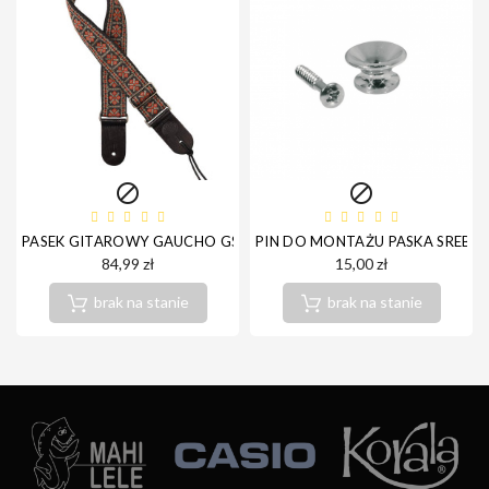


PASEK GITAROWY GAUCHO GST-181-RG
PIN DO MONTAŻU PASKA SREBR
84,99 zł
15,00 zł
brak na stanie
brak na stanie