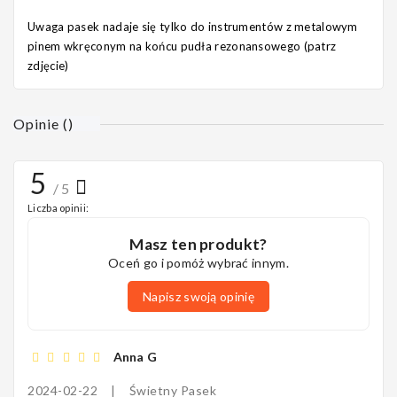
Uwaga pasek nadaje się tylko do instrumentów z metalowym
pinem wkręconym na końcu pudła rezonansowego (patrz
zdjęcie)
Opinie
(
)
5
/ 5
Liczba opinii:
Masz ten produkt?
Oceń go i pomóż wybrać innym.
Napisz swoją opinię
Anna G
2024-02-22
|
Świetny Pasek