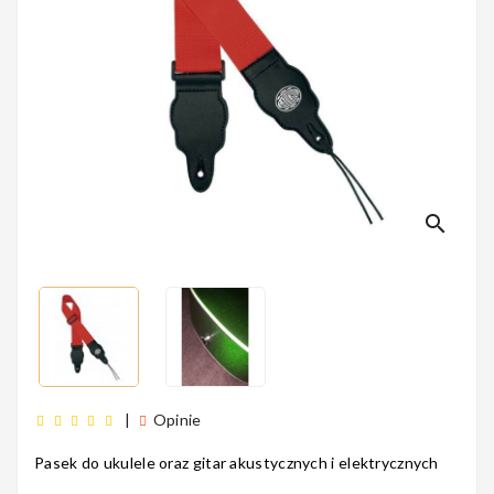
Perkusyjne
Instrumenty
Dęte
search
Instrumenty
Smyczkowe
Instrumenty
|
Opinie
Dla Dzieci
Pasek do ukulele oraz gitar akustycznych i elektrycznych
5
2
4
0