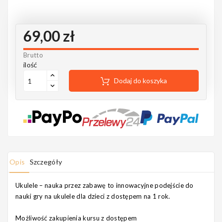
Notes
69,00 zł
Brutto
MAHILELE
ilość
Dodaj do koszyka
Ortega
Opis
Szczegóły
Usługi
Ukulele – nauka przez zabawę to innowacyjne podejście do
nauki gry na ukulele dla dzieci z dostępem na 1 rok.
Możliwość zakupienia kursu z dostępem