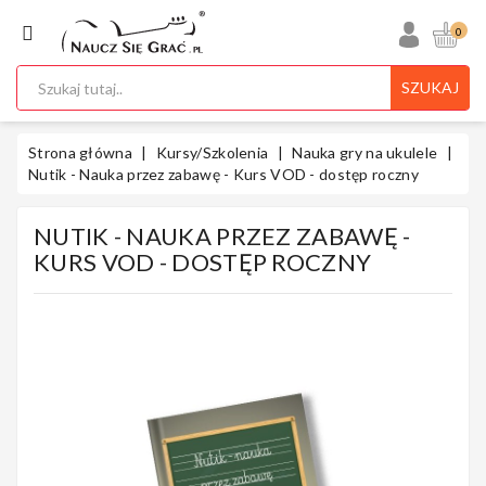
KATEGORIA
0
SZUKAJ
Ukulele
Strona główna
Kursy/Szkolenia
Nauka gry na ukulele
Nutik - Nauka przez zabawę - Kurs VOD - dostęp roczny
NUTIK - NAUKA PRZEZ ZABAWĘ -
Gitary
KURS VOD - DOSTĘP ROCZNY
Instrumenty
Klawiszowe
Instrumenty