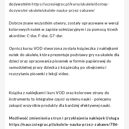
dożywotnim
https://uczesiegrac.pl/kursy/ukulele/dostep-
dozywotni-ukulele/ukulele-nauka-przez-zabawe/
Dobrze znane wszystkim utwory, zostały opracowane w wersji
kolorowych nutek w zapisie solmizacyjnym i za pomocą trzech
akordów: C-dur, F-dur, G7-dur.
Oprócz kursu VOD stworzona została książeczka z naklejkami
nutek do ukulele, która prezentuje podstawy gry na ukulele dla
dzieci oraz opracowania piosenek w formie papierowej do
samodzielnej pracy dziecka z książeczką po obejrzeniu i
rozczytaniu piosenki z lekcji video.
Książka z naklejkami i kurs VOD oraz kolorowe struny do
instrumentu to integralne części systemu nauki - polecamy
zakupić wszystkie produkty dla bardziej efektywnej nauki.
Możliwość zmienienia strun i przyklejenia naklejek Usługa
https://nauczsiegrac.pl/ukulele-nauka-przez-zabawe/786-