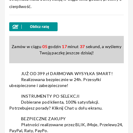
cierpliwość.
Nagłośnienie
Akcesoria
Zamów w ciągu
05
godzin
17
minut
36
sekund, a wyślemy
Twoją paczkę jeszcze dzisiaj!
JUŻ OD 399 zł DARMOWA WYSYŁKA SMART!
Kursy/Szkolenia
Realizowana bezpiecznie w 24h. Przesyłki
ubezpieczone i zabezpieczone!
INSTRUMENTY PO SELEKCJI
Dobierane pod klienta, 100% satysfakcji.
Potrzebujesz porady? Kliknij Chat u dołu ekranu.
Prezenty
BEZPIECZNE ZAKUPY
Płatności realizowane przez BLIK, iMoje, Przelewy24,
PayPal, Raty, PayPo.
Rainbow