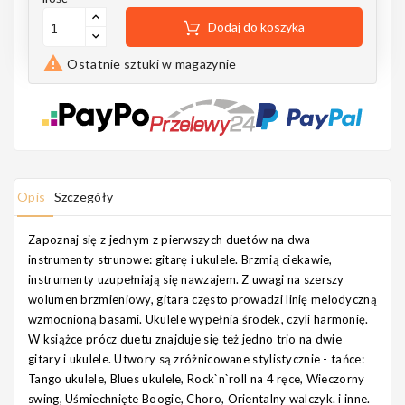
Notes
Dodaj do koszyka

Ostatnie sztuki w magazynie
MAHILELE
Opis
Szczegóły
Ortega
Zapoznaj się z jednym z pierwszych duetów na dwa
instrumenty strunowe: gitarę i ukulele. Brzmią ciekawie,
instrumenty uzupełniają się nawzajem. Z uwagi na szerszy
Usługi
wolumen brzmieniowy, gitara często prowadzi linię melodyczną
wzmocnioną basami. Ukulele wypełnia środek, czyli harmonię.
W książce prócz duetu znajduje się też jedno trio na dwie
gitary i ukulele. Utwory są zróżnicowane stylistycznie - tańce:
Tango ukulele, Blues ukulele, Rock`n`roll na 4 ręce, Wieczorny
swing, Uśmiechnięte Boogie, Choro, Orientalny walczyk. i inne.