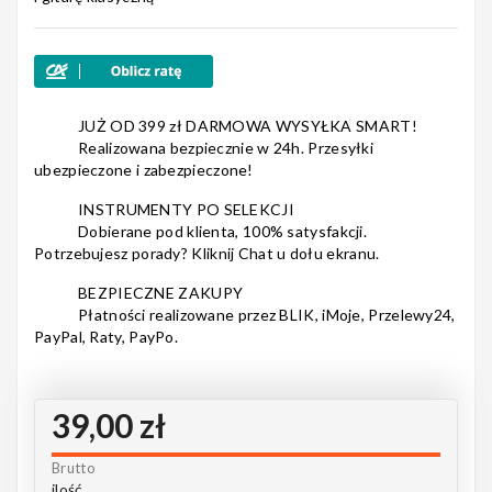
Nagłośnienie
JUŻ OD 399 zł DARMOWA WYSYŁKA SMART!
Realizowana bezpiecznie w 24h. Przesyłki
ubezpieczone i zabezpieczone!
Akcesoria
INSTRUMENTY PO SELEKCJI
Dobierane pod klienta, 100% satysfakcji.
Potrzebujesz porady? Kliknij Chat u dołu ekranu.
Kursy/Szkolenia
BEZPIECZNE ZAKUPY
Płatności realizowane przez BLIK, iMoje, Przelewy24,
PayPal, Raty, PayPo.
Prezenty
39,00 zł
Brutto
Rainbow
ilość