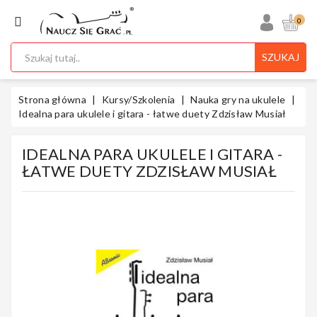
KATEGORIA
0
SZUKAJ
Ukulele
Strona główna
Kursy/Szkolenia
Nauka gry na ukulele
Idealna para ukulele i gitara - łatwe duety Zdzisław Musiał
IDEALNA PARA UKULELE I GITARA -
Gitary
ŁATWE DUETY ZDZISŁAW MUSIAŁ
Instrumenty
Klawiszowe
Instrumenty