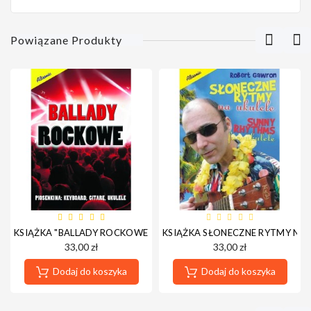
Powiązane Produkty
KSIĄŻKA "BALLADY ROCKOWE - PIOSENKI NA KEYBOARD, GITARĘ, 
KSIĄŻKA SŁONECZNE RYTMY NA 
33,00 zł
33,00 zł
Dodaj do koszyka
Dodaj do koszyka