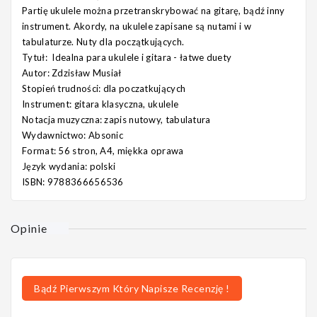
Partię ukulele można przetranskrybować na gitarę, bądź inny
instrument. Akordy, na ukulele zapisane są nutami i w
tabulaturze. Nuty dla początkujących.
Tytuł:
Idealna para ukulele i gitara - łatwe duety
Autor:
Zdzisław Musiał
Stopień trudności:
dla poczatkujących
Instrument:
gitara klasyczna, ukulele
Notacja muzyczna:
zapis nutowy, tabulatura
Wydawnictwo:
Absonic
Format:
56 stron, A4, miękka oprawa
Język wydania:
polski
ISBN:
9788366656536
Opinie
Bądź Pierwszym Który Napisze Recenzję !