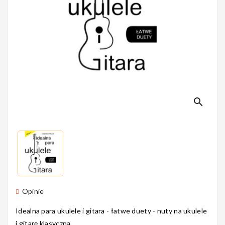
Perkusyjne
Instrumenty
Dęte
search
Instrumenty
Smyczkowe
Instrumenty
Opinie
Dla Dzieci
Idealna para ukulele i gitara - łatwe duety - nuty na ukulele
i gitarę klasyczną