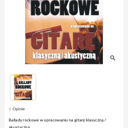
Perkusyjne
Instrumenty
Dęte
search
Instrumenty
Smyczkowe
Instrumenty
Opinie
Dla Dzieci
Ballady rockowe w opracowaniu na gitarę klasyczną /
akustyczną.