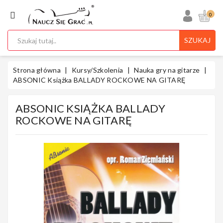
KATEGORIA
0
SZUKAJ
Ukulele
Strona główna
Kursy/Szkolenia
Nauka gry na gitarze
ABSONIC Książka BALLADY ROCKOWE NA GITARĘ
ABSONIC KSIĄŻKA BALLADY
Gitary
ROCKOWE NA GITARĘ
Instrumenty
Klawiszowe
Instrumenty