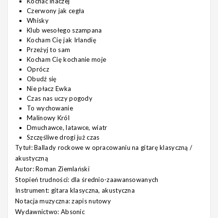
Kochać inaczej
Czerwony jak cegła
Whisky
Klub wesołego szampana
Kocham Cię jak Irlandię
Przeżyj to sam
Kocham Cię kochanie moje
Oprócz
Obudź się
Nie płacz Ewka
Czas nas uczy pogody
To wychowanie
Malinowy Król
Dmuchawce, latawce, wiatr
Szczęśliwe drogi już czas
Tytuł: Ballady rockowe w opracowaniu na gitarę klasyczną /
akustyczną
Autor: Roman Ziemlański
Stopień trudności: dla średnio-zaawansowanych
Instrument: gitara klasyczna, akustyczna
Notacja muzyczna: zapis nutowy
Wydawnictwo: Absonic