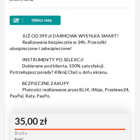
Nagłośnienie
JUŻ OD 399 zł DARMOWA WYSYŁKA SMART!
Realizowana bezpiecznie w 24h. Przesyłki
ubezpieczone i zabezpieczone!
Akcesoria
INSTRUMENTY PO SELEKCJI
Dobierane pod klienta, 100% satysfakcji.
Potrzebujesz porady? Kliknij Chat u dołu ekranu.
Kursy/Szkolenia
BEZPIECZNE ZAKUPY
Płatności realizowane przez BLIK, iMoje, Przelewy24,
PayPal, Raty, PayPo.
Prezenty
35,00 zł
Brutto
Rainbow
ilość