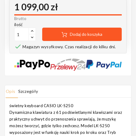
Notes
1 099,00 zł
Brutto
ilość
Dodaj do koszyka
MAHILELE

Magazyn wysyłkowy. Czas realizacji do kilku dni.
Ortega
Opis
Szczegóły
Usługi
świetny keyboard CASIO LK-S250
Dynamiczna klawiatura z 61 podświetlanymi klawiszami oraz
praktyczny uchwyt do przenoszenia sprawiają, że muzykę
możesz tworzyć, gdzie tylko zechcesz. Model LK-S250
wyposażony jest w funkcję nauki krok po kroku oraz Tryb