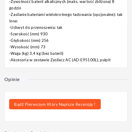
-Żywotność baterii alkalicznych (maks. wartość zbliżona) 8
godzin
-Zasilanie bateriami wielokrotnego ładowania (opcjonalne): tak
Inne:
-Uchwyt do przenoszenia: tak
-Szerokość (mm) 930
-Głębokość (mm) 256
-Wysokość (mm) 73
-Waga (kg) 3,4 kg (bez baterii)
-Akcesoria w zestawie Zasilacz AC (AD-E95100L), pulpit
Opinie
Bądź Pierwszym Który Napisze Recenzję !