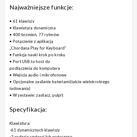
Najważniejsze funkcje:
• 61 klawiszy
• Klawiatura dynamiczna
• 400 brzmień, 77 rytmów
• Połączenie z aplikacją
„Chordana Play for Keyboard“
• Funkcja nauki krok po kroku
• Port USB to host do
podłączenia do komputera
• Wejścia audio i mikrofonowe
• Opcjonalne zasilanie bateriami(także wielokrotnego
ładowania)
• W zestawie: zasilacz, pulpit
Specyfikacja:
Klawiatura:
-61 dynamicznych klawiszy
-2 rodzaje czułosci lub wyłączone