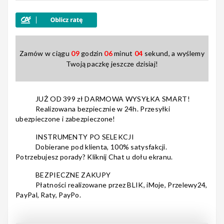
Nagłośnienie
Zamów w ciągu
09
godzin
06
minut
03
sekund, a wyślemy
Twoją paczkę jeszcze dzisiaj!
Akcesoria
JUŻ OD 399 zł DARMOWA WYSYŁKA SMART!
Realizowana bezpiecznie w 24h. Przesyłki
ubezpieczone i zabezpieczone!
Kursy/Szkolenia
INSTRUMENTY PO SELEKCJI
Dobierane pod klienta, 100% satysfakcji.
Potrzebujesz porady? Kliknij Chat u dołu ekranu.
BEZPIECZNE ZAKUPY
Prezenty
Płatności realizowane przez BLIK, iMoje, Przelewy24,
PayPal, Raty, PayPo.
Rainbow