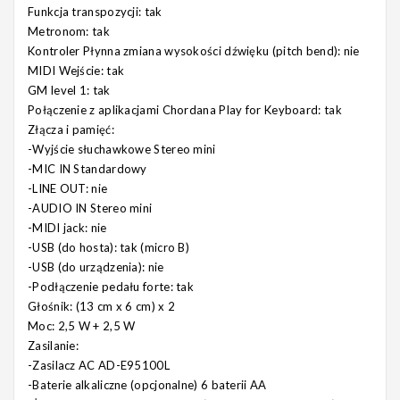
Funkcja transpozycji:
tak
Metronom:
tak
Kontroler Płynna zmiana wysokości dźwięku (pitch bend):
nie
MIDI Wejście:
tak
GM level 1:
tak
Połączenie z aplikacjami Chordana Play for Keyboard:
tak
Złącza i pamięć:
-Wyjście słuchawkowe Stereo mini
-MIC IN Standardowy
-LINE OUT: nie
-AUDIO IN Stereo mini
-MIDI jack: nie
-USB (do hosta): tak (micro B)
-USB (do urządzenia): nie
-Podłączenie pedału forte: tak
Głośnik:
(13 cm x 6 cm) x 2
Moc:
2,5 W + 2,5 W
Zasilanie:
-Zasilacz AC AD-E95100L
-Baterie alkaliczne (opcjonalne) 6 baterii AA