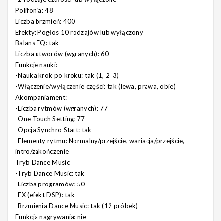
Polifonia:
48
Liczba brzmień:
400
Efekty:
Pogłos 10 rodzajów lub wyłączony
Balans EQ:
tak
Liczba utworów (wgranych):
60
Funkcje nauki:
-Nauka krok po kroku: tak (1, 2, 3)
-Włączenie/wyłączenie części: tak (lewa, prawa, obie)
Akompaniament:
-Liczba rytmów (wgranych): 77
-One Touch Setting: 77
-Opcja Synchro Start: tak
-Elementy rytmu: Normalny/przejście, wariacja/przejście,
intro/zakończenie
Tryb Dance Music
-Tryb Dance Music: tak
-Liczba programów: 50
-FX (efekt DSP): tak
-Brzmienia Dance Music: tak (12 próbek)
Funkcja nagrywania:
nie