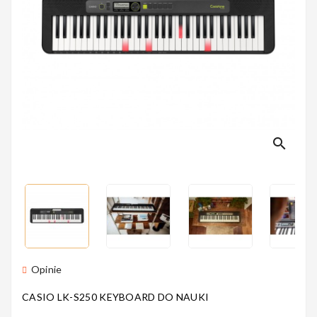
Perkusyjne
Instrumenty
Dęte
search
Instrumenty
Smyczkowe
Instrumenty
Opinie
Dla Dzieci
CASIO
LK-S250
KEYBOARD DO NAUKI