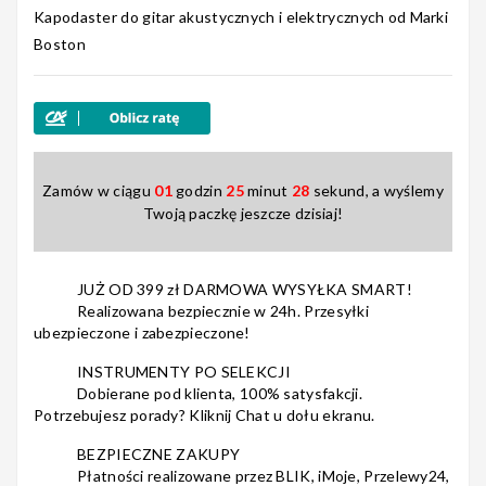
Kapodaster do gitar akustycznych i elektrycznych od Marki
5
1
Boston
4
0
Nagłośnienie
3
0
2
0
1
0
Akcesoria
Zamów w ciągu
01
godzin
25
minut
28
sekund, a wyślemy
Twoją paczkę jeszcze dzisiaj!
Kursy/Szkolenia
JUŻ OD 399 zł DARMOWA WYSYŁKA SMART!
Realizowana bezpiecznie w 24h. Przesyłki
ubezpieczone i zabezpieczone!
INSTRUMENTY PO SELEKCJI
Dobierane pod klienta, 100% satysfakcji.
Prezenty
Potrzebujesz porady? Kliknij Chat u dołu ekranu.
BEZPIECZNE ZAKUPY
Płatności realizowane przez BLIK, iMoje, Przelewy24,
Rainbow