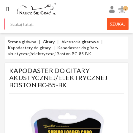
KATEGORIA
0
SZUKAJ
Ukulele
Strona główna
Gitary
Akcesoria gitarowe
Kapodastery do gitary
Kapodaster do gitary
akustycznej/elektrycznej Boston BC-85-BK
Gitary
KAPODASTER DO GITARY
AKUSTYCZNEJ/ELEKTRYCZNEJ
BOSTON BC-85-BK
Instrumenty
Klawiszowe
Instrumenty