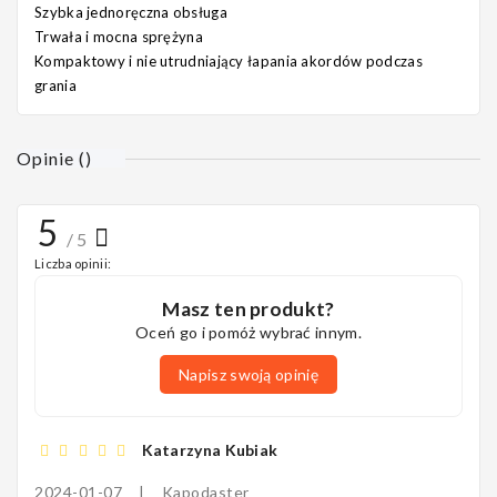
Szybka jednoręczna obsługa
Trwała i mocna sprężyna
Kompaktowy i nie utrudniający łapania akordów podczas
grania
Opinie
(
)
5
/ 5
Liczba opinii:
Masz ten produkt?
Oceń go i pomóż wybrać innym.
Napisz swoją opinię
Katarzyna Kubiak
2024-01-07
|
Kapodaster