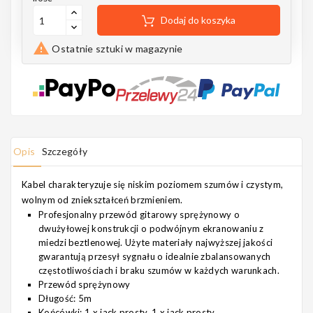
Notes
Dodaj do koszyka

Ostatnie sztuki w magazynie
MAHILELE
Opis
Szczegóły
Ortega
Kabel charakteryzuje się niskim poziomem szumów i czystym,
wolnym od zniekształceń brzmieniem.
Profesjonalny przewód gitarowy sprężynowy o
dwużyłowej konstrukcji o podwójnym ekranowaniu z
Usługi
miedzi beztlenowej. Użyte materiały najwyższej jakości
gwarantują przesył sygnału o idealnie zbalansowanych
częstotliwościach i braku szumów w każdych warunkach.
Przewód sprężynowy
Długość: 5m
Końcówki: 1 x jack prosty, 1 x jack prosty