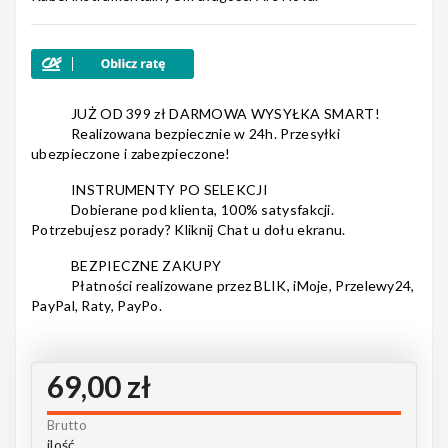
Nagłośnienie
JUŻ OD 399 zł DARMOWA WYSYŁKA SMART!
Realizowana bezpiecznie w 24h. Przesyłki
ubezpieczone i zabezpieczone!
Akcesoria
INSTRUMENTY PO SELEKCJI
Dobierane pod klienta, 100% satysfakcji.
Potrzebujesz porady? Kliknij Chat u dołu ekranu.
Kursy/Szkolenia
BEZPIECZNE ZAKUPY
Płatności realizowane przez BLIK, iMoje, Przelewy24,
PayPal, Raty, PayPo.
Prezenty
69,00 zł
Brutto
Rainbow
ilość