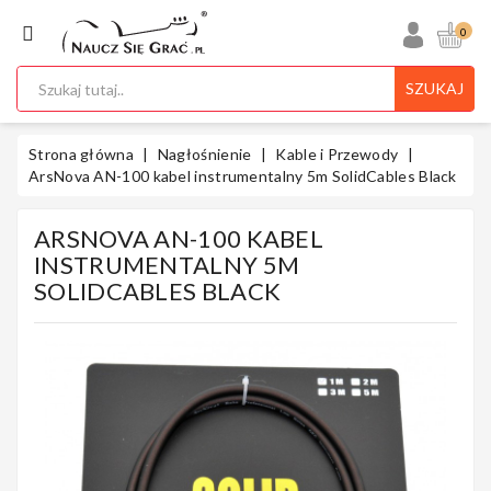
KATEGORIA
0
SZUKAJ
Ukulele
Strona główna
Nagłośnienie
Kable i Przewody
ArsNova AN-100 kabel instrumentalny 5m SolidCables Black
ARSNOVA AN-100 KABEL
Gitary
INSTRUMENTALNY 5M
SOLIDCABLES BLACK
Instrumenty
Klawiszowe
Instrumenty