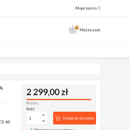
Moje konto
0
Mój koszyk
A
2 299,00 zł
Brutto
ilość
Dodaj do koszyka
 CS-65

Magazyn zewnętrzny.