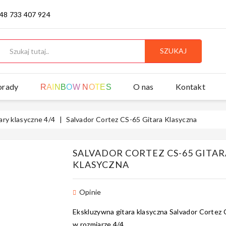
 48 733 407 924
SZUKAJ
orady
O nas
Kontakt
R
A
I
N
B
O
W
N
O
T
E
S
ary klasyczne 4/4
Salvador Cortez CS-65 Gitara Klasyczna
SALVADOR CORTEZ CS-65 GITAR
KLASYCZNA
Opinie
Ekskluzywna gitara klasyczna Salvador Cortez
w rozmiarze 4/4