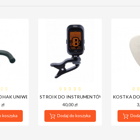
K 12MM
10 HAK UNIWERSALNY DO INSTRUMENTÓW
STROIK DO INSTRUMENTÓW BOSTON IT-5
KOSTKA DO 
 zł
40,00 zł
3
o koszyka
Dodaj do koszyka
Dodaj