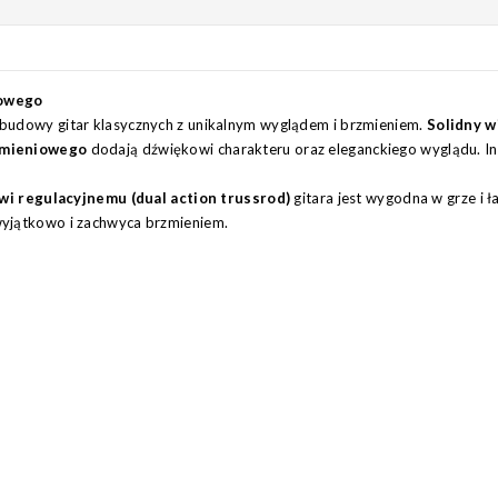
iowego
y budowy gitar klasycznych z unikalnym wyglądem i brzmieniem.
Solidny w
łomieniowego
dodają dźwiękowi charakteru oraz eleganckiego wyglądu. I
i regulacyjnemu (dual action trussrod)
gitara jest wygodna w grze i ł
 wyjątkowo i zachwyca brzmieniem.