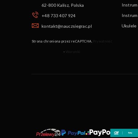
Instrum
62-800 Kalisz
,
Polska
Instru
+48 733 407 924
Ukulele
kontakt@nauczsiegrac.pl
Strona chroniona przez reCAPTCHA.
Prywatność
-
Warunki