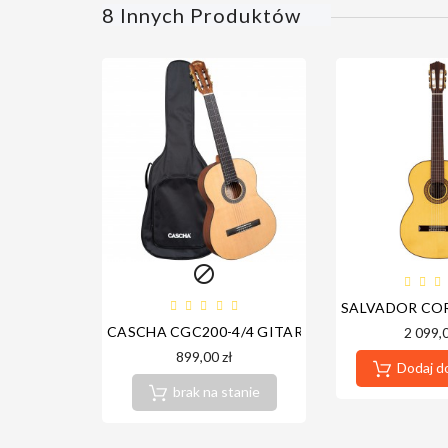
8 Innych Produktów

SALVADOR COR
CASCHA CGC200-4/4 GITARA KLASYCZNA SCEN
2 099,0
899,00 zł
Dodaj d
brak na stanie