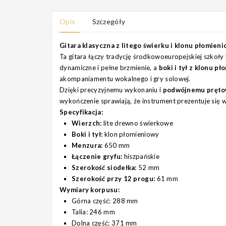
Opis
Szczegóły
Gitara klasyczna z litego świerku i klonu płomien
Ta gitara łączy tradycję środkowoeuropejskiej szkoł
dynamiczne i pełne brzmienie, a
boki i tył z klonu p
akompaniamentu wokalnego i gry solowej.
Dzięki precyzyjnemu wykonaniu i
podwójnemu prętow
wykończenie sprawiają, że instrument prezentuje się
Specyfikacja:
Wierzch:
lite drewno świerkowe
Boki i tył:
klon płomieniowy
Menzura:
650 mm
Łączenie gryfu:
hiszpańskie
Szerokość siodełka:
52 mm
Szerokość przy 12 progu:
61 mm
Wymiary korpusu:
Górna część: 288 mm
Talia: 246 mm
Dolna część: 371 mm