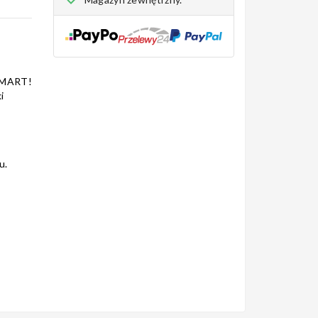
SMART!
i
u.