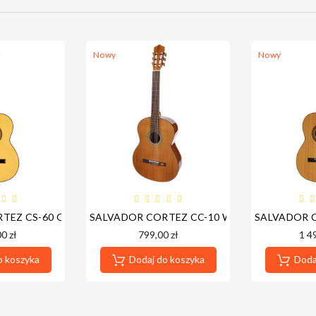
Nowy
Nowy
TEZ CS-60 GITARA KLASYCZNA
SALVADOR CORTEZ CC-10 WERSJA LEWORĘC
SALVADOR 
ICZNA
0 zł
799,00 zł
1 4
o koszyka
Dodaj do koszyka
Dodaj