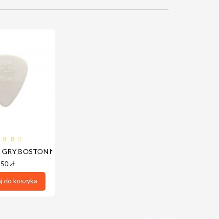
GRY BOSTON NA START 0.46 MM
,50 zł
 do koszyka