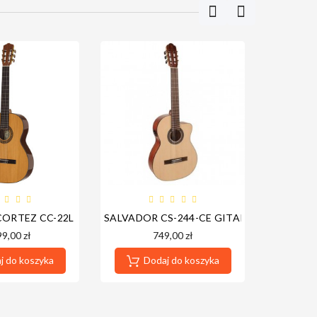
ZNA GITARA KLASYCZNA
CORTEZ CC-22L GITARA KLASYCZNA LEWORĘCZNA
SALVADOR CS-244-CE GITARA ELEKTRO-K
AMBRA E
99,00 zł
749,00 zł
 do koszyka
Dodaj do koszyka
Do